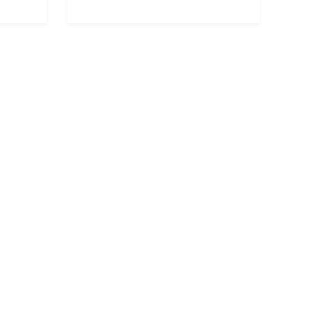
鲁斯……
苏格兰最古老的大学。圣安德鲁斯……
加坡南洋理工大……