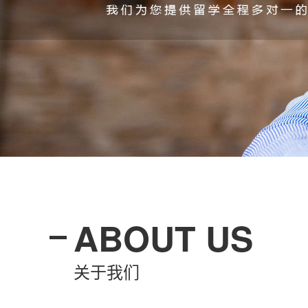
ABOUT US
关于我们