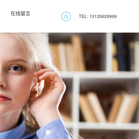
在线留言
TEL: 13120629999