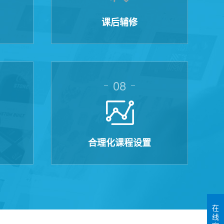
课后辅修
08
合理化课程设置
在
线