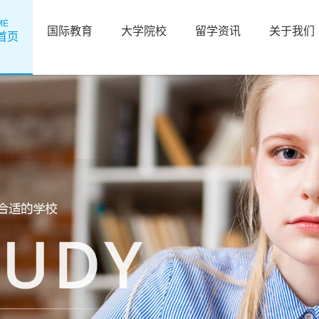
ME
国际教育
大学院校
留学资讯
关于我们
首页