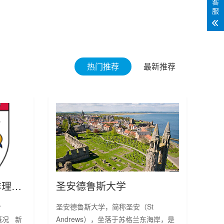
客
服
热门推荐
最新推荐
NTU学院 | 新加坡南洋理工大学工学院简介暨本硕博项目一览
圣安德鲁斯大学
NTU学院 | 新加坡南洋理工大学工学院简介暨本硕博项目一览
介
t
圣安德鲁斯大学，简称圣安（St
新加坡南洋理工大学工学院简介
学院概况 新
海岸，是
Andrews），坐落于苏格兰东海岸，是
College of Engineering 学院概况 新