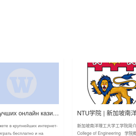
福大学
Топ лучших онлайн казино на деньги: Рейтинг казино с выводом на карту
圣安德鲁斯大学
ете в крупнейших интернет-
介 斯坦福大学，一所坐落于美国
新加坡南洋理工大学工学院简
圣安德鲁斯大学，简称圣安（S
играть бесплатно и на
尼亚州斯坦福的私立研究型大
College of Engineering 
Andrews），坐落于苏格兰东