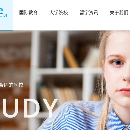
ME
国际教育
大学院校
留学资讯
关于我们
首页