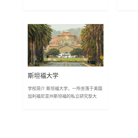
科技人才和管理人才的研究型……
реальные деньги во все классич……
реальн
学，临
斯坦福大学
麻省理工学院
学校简介 斯坦福大学，一所坐落于美国
麻省理工学院（MIT），成立于1861
加利福尼亚州斯坦福的私立研究型大
年，位于美国剑桥市，是美国培养高级
学，临近硅谷，是美洲……
科技人才和管理人才的研究型……