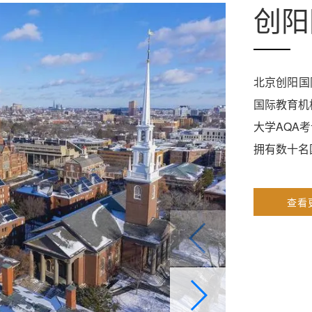
创阳
北京创阳国
国际教育机
大学AQA考
拥有数十名
查看