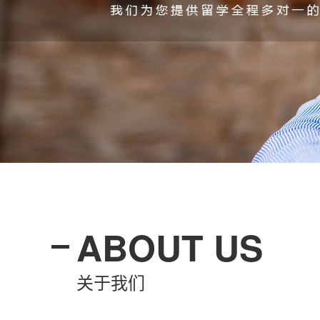
ABOUT US
关于我们