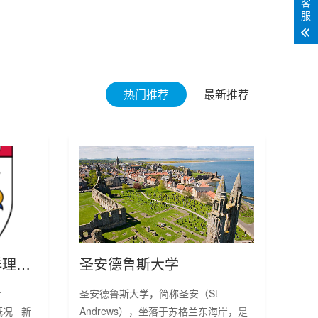
客
服
热门推荐
最新推荐
NTU学院 | 新加坡南洋理工大学工学院简介暨本硕博项目一览
圣安德鲁斯大学
NTU学院 | 新加坡南洋理工大学工学院简介暨本硕博项目一览
介
t
圣安德鲁斯大学，简称圣安（St
新加坡南洋理工大学工学院简介
学院概况 新
海岸，是
Andrews），坐落于苏格兰东海岸，是
College of Engineering 学院概况 新