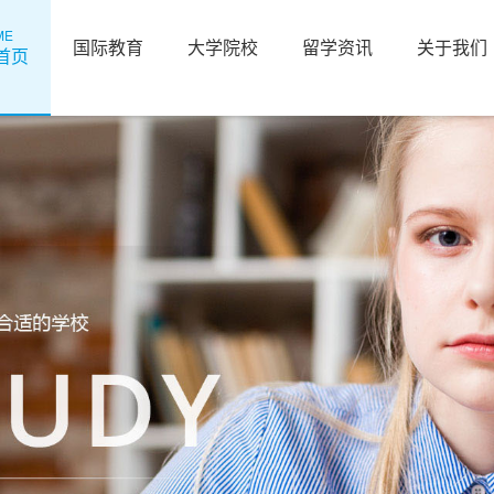
ME
国际教育
大学院校
留学资讯
关于我们
首页