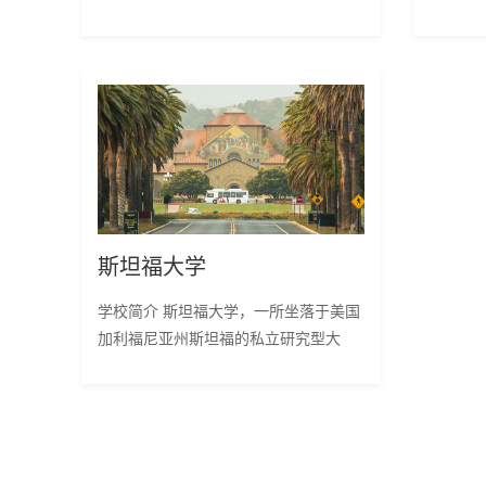
科技人才和管理人才的研究型……
реальные деньги во все классич……
реальн
学，临
斯坦福大学
麻省理工学院
学校简介 斯坦福大学，一所坐落于美国
麻省理工学院（MIT），成立于1861
加利福尼亚州斯坦福的私立研究型大
年，位于美国剑桥市，是美国培养高级
学，临近硅谷，是美洲……
科技人才和管理人才的研究型……