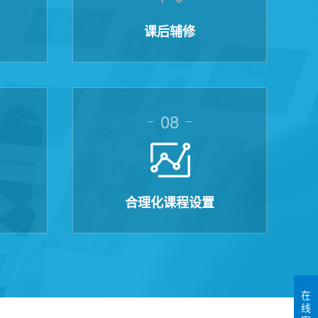
课后辅修
08
合理化课程设置
在
线