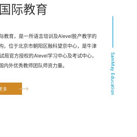
国际教育
际教育，是一所语言培训及Alevel脱产教学的
构，位于北京市朝阳区融科望京中心，是牛津
试局官方授权的Alevel学习中心及考试中心，
国内外优秀教师团队师资力量。
更多