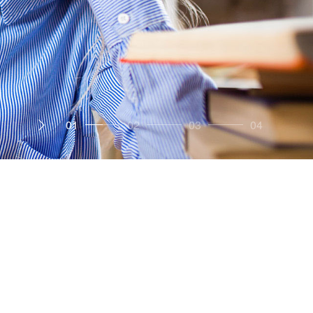
01
02
03
04
|