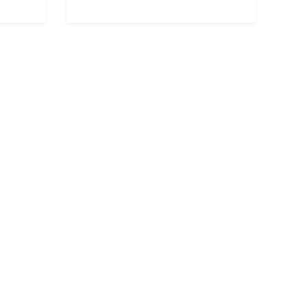
鲁斯……
苏格兰最古老的大学。圣安德鲁斯……
加坡南洋理工大……