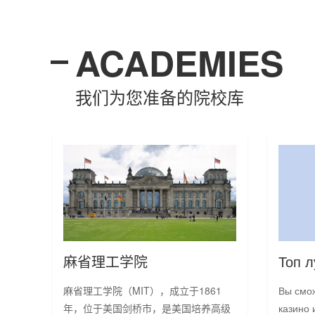
ACADEMIES
我们为您准备的院校库
麻省理工学院
Топ лучших онлайн казино на деньги: Рейтинг казино с выводом на карту
斯坦
麻省理工学院（MIT），成立于1861
Вы сможете в крупнейших интернет-
Вы смож
学校简
年，位于美国剑桥市，是美国培养高级
казино играть бесплатно и на
казино 
加利福