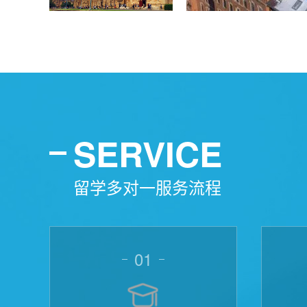
SERVICE
留学多对一服务流程
01