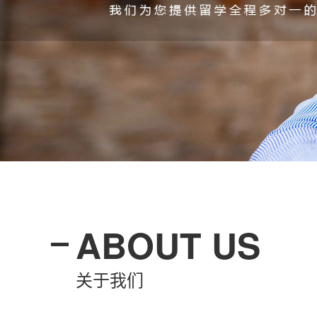
ABOUT US
关于我们