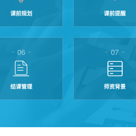
课前规划
课前提醒
06
07
结课管理
师资背景