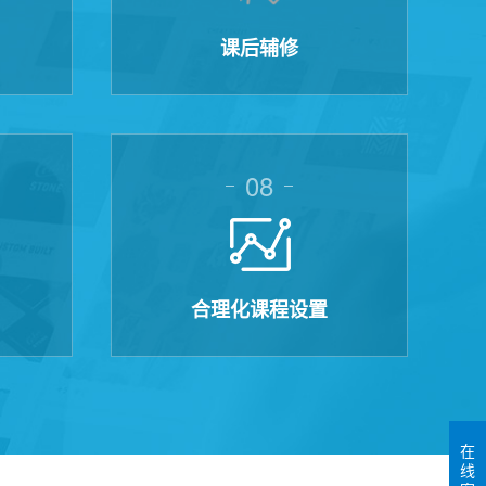
课后辅修
08
合理化课程设置
在
线