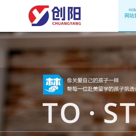
HO
网站