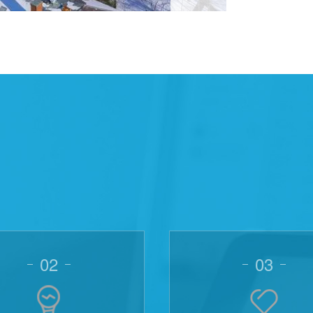
02
03