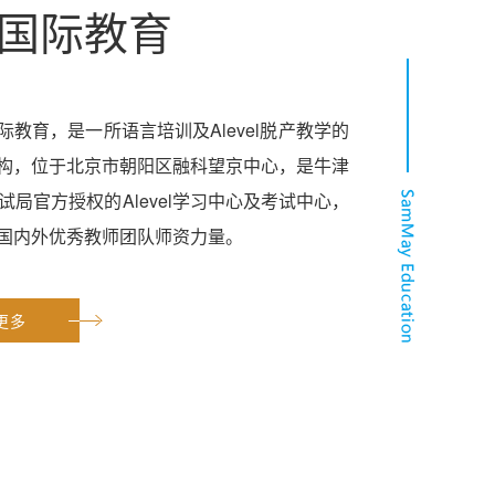
国际教育
际教育，是一所语言培训及Alevel脱产教学的
构，位于北京市朝阳区融科望京中心，是牛津
试局官方授权的Alevel学习中心及考试中心，
国内外优秀教师团队师资力量。
更多