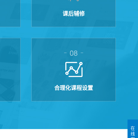
课后辅修
08
合理化课程设置
在
线