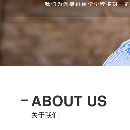
ABOUT US
关于我们