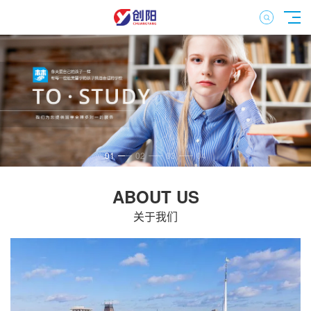
01
02
03
04
ABOUT US
关于我们