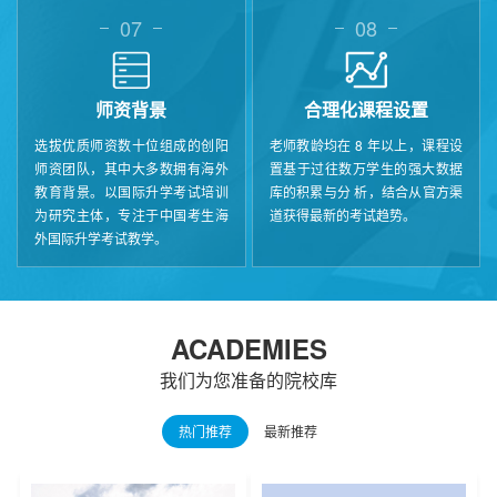
07
08
师资背景
合理化课程设置
选拔优质师资数十位组成的创阳
老师教龄均在 8 年以上，课程设
师资团队，其中大多数拥有海外
置基于过往数万学生的强大数据
教育背景。以国际升学考试培训
库的积累与分 析，结合从官方渠
为研究主体，专注于中国考生海
道获得最新的考试趋势。
外国际升学考试教学。
ACADEMIES
我们为您准备的院校库
热门推荐
最新推荐