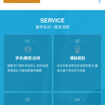
SERVICE
留学多对一服务流程
01
02
学术(教研)支持
课前规划
搭建专门海外考试中心,实时追踪
全方位检测学生听说读写能力,量
考情变化,不断创新教学策略
身打造个性化学习方案
03
04