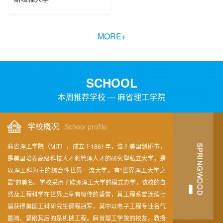
MORE+
SCHOOL
本周推荐学校 — 麻省理工学院
学校概况
School profile
麻省理工学院（MIT），成立于1861年，位于美国剑桥市，
是美国培养高级科技人才和管理人才的研究型私立大学，是
以理工科为主的综合性世界一流大学。有“世界理工大学之
最”的美名。学校采用了欧洲理工大学的模式办学，该校的自
然及工程科学在世界上享有极佳的盛誉，其工程系曾连续七
届获得美国工科研究生课程冠军，其中以电子工程专业名气
最响，紧跟其后的是机械工程。麻省理工学院的校友、教授