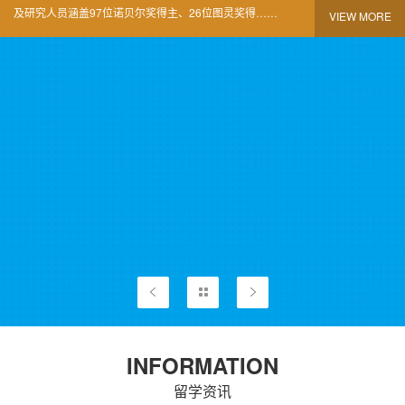
及研究人员涵盖97位诺贝尔奖得主、26位图灵奖得……
VIEW MORE
INFORMATION
留学资讯