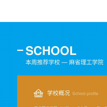
SCHOOL
本周推荐学校 — 麻省理工学院
学校概况
School profile