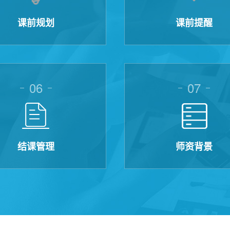
课前规划
课前提醒
06
07
结课管理
师资背景