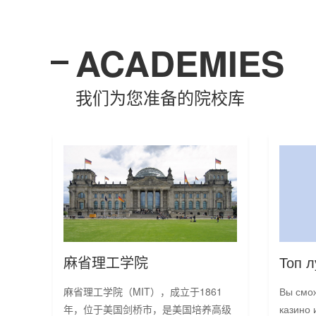
ACADEMIES
我们为您准备的院校库
麻省理工学院
Топ лучших онлайн казино на деньги: Рейтинг казино с выводом на карту
斯坦
麻省理工学院（MIT），成立于1861
Вы сможете в крупнейших интернет-
Вы смож
学校简
年，位于美国剑桥市，是美国培养高级
казино играть бесплатно и на
казино 
加利福