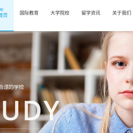
ME
国际教育
大学院校
留学资讯
关于我们
首页