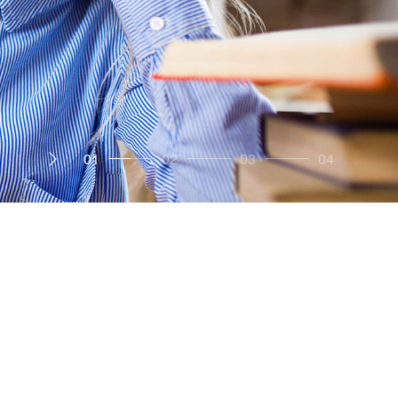
01
02
03
04
|