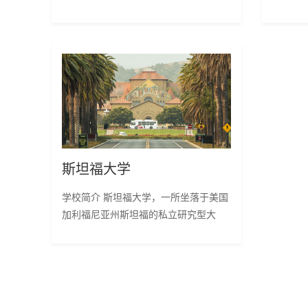
科技人才和管理人才的研究型……
реальные деньги во все классич……
реальн
学，临
斯坦福大学
麻省理工学院
学校简介 斯坦福大学，一所坐落于美国
麻省理工学院（MIT），成立于1861
加利福尼亚州斯坦福的私立研究型大
年，位于美国剑桥市，是美国培养高级
学，临近硅谷，是美洲……
科技人才和管理人才的研究型……