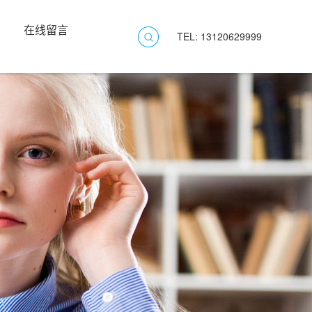
在线留言
TEL: 13120629999