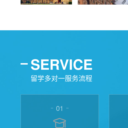
SERVICE
留学多对一服务流程
01