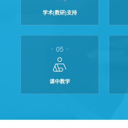
学术(教研)支持
05
课中教学