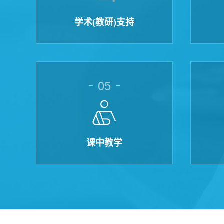
学术(教研)支持
05
课中教学