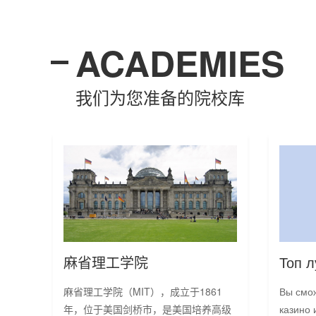
ACADEMIES
我们为您准备的院校库
麻省理工学院
Топ лучших онлайн казино на деньги: Рейтинг казино с выводом на карту
斯坦
麻省理工学院（MIT），成立于1861
Вы сможете в крупнейших интернет-
Вы смож
学校简
年，位于美国剑桥市，是美国培养高级
казино играть бесплатно и на
казино 
加利福