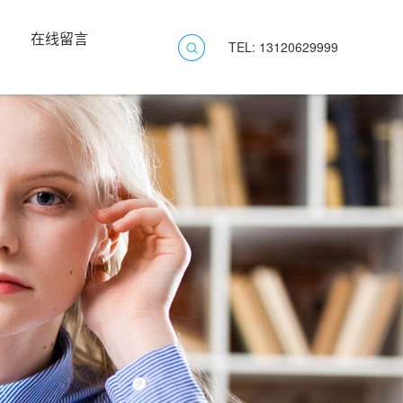
在线留言
TEL: 13120629999