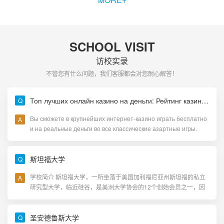
SCHOOL VISIT
访校实录
不管您有什么问题，我们客服都会对您耐心解答！
Топ лучших онлайн казино на деньги: Рейтинг казино с выводом на карту
Вы сможете в крупнейших интернет-казино играть бесплатно
и на реальные деньги во все классические азартные игры.
Также вам предложат сотни (на некоторых сайтах –
тысячи……
斯坦福大学
学校简介 斯坦福大学，一所坐落于美国加利福尼亚州斯坦福的私立
研究型大学，临近硅谷，是美洲大学协会的12个创始会员之一，因
其学术声誉和创业氛围而获评为世界上最知名的高等……
圣安德鲁斯大学