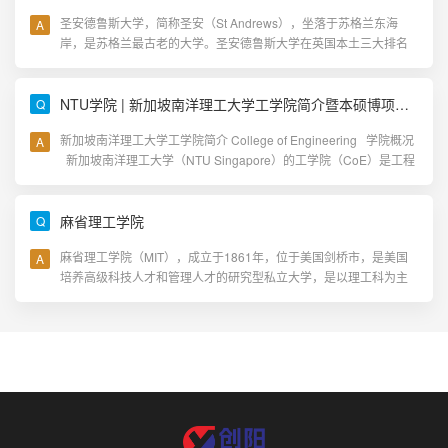
圣安德鲁斯大学，简称圣安（St Andrews），坐落于苏格兰东海
岸，是苏格兰最古老的大学。圣安德鲁斯大学在英国本土三大排名
中常年位居苏格兰第一，英国前三。在《2024卫报大学指南》……
NTU学院 | 新加坡南洋理工大学工学院简介暨本硕博项目一览
新加坡南洋理工大学工学院简介 College of Engineering 学院概况
新加坡南洋理工大学（NTU Singapore）的工学院（CoE）是工程
教育和研究领域的先锋，在世界范围内居……
麻省理工学院
麻省理工学院（MIT），成立于1861年，位于美国剑桥市，是美国
培养高级科技人才和管理人才的研究型私立大学，是以理工科为主
的综合性世界一流大学。有“世界理工大学之最”的美名。学……