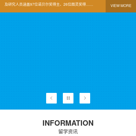
及研究人员涵盖97位诺贝尔奖得主、26位图灵奖得……
VIEW MORE
INFORMATION
留学资讯