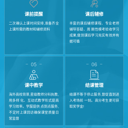
课前提醒
课后辅修
二次确认上课时间安排,准备齐全
丰富的课后辅修课程、专业老师
上课所需的教材和辅修资料
辅导答疑、周 期性模考验收学习
成果,做到课后学习充实有效并有
据可循
05
06
课中教学
结课管理
海外高校背景,星级教师分科执教,
结课不等于停止服务,督促直到进
用多样 化、互动式教学形式提高
入考场前 一刻。高分考生更可获
学习效率。学服提供 点到点服务,
取奖学金!
不定时上课回访确保课堂质量日
常监督