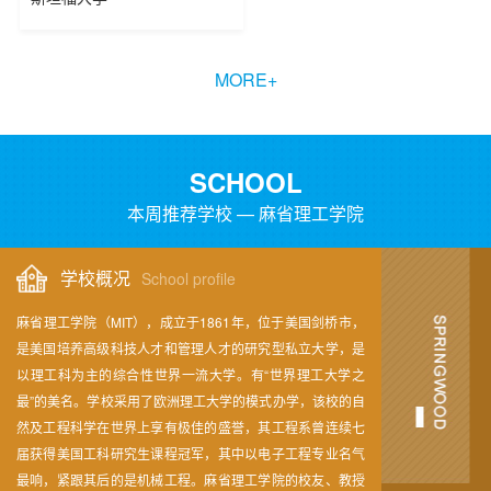
MORE+
SCHOOL
本周推荐学校 — 麻省理工学院
学校概况
School profile
麻省理工学院（MIT），成立于1861年，位于美国剑桥市，
是美国培养高级科技人才和管理人才的研究型私立大学，是
以理工科为主的综合性世界一流大学。有“世界理工大学之
最”的美名。学校采用了欧洲理工大学的模式办学，该校的自
然及工程科学在世界上享有极佳的盛誉，其工程系曾连续七
届获得美国工科研究生课程冠军，其中以电子工程专业名气
最响，紧跟其后的是机械工程。麻省理工学院的校友、教授