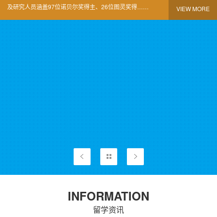
及研究人员涵盖97位诺贝尔奖得主、26位图灵奖得……
VIEW MORE
INFORMATION
留学资讯