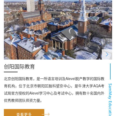
创阳国际教育
北京创阳国际教育，是一所语言培训及Alevel脱产教学的国际教
育机构，位于北京市朝阳区融科望京中心，是牛津大学AQA考
试局官方授权的Alevel学习中心及考试中心，拥有数十名国内外
优秀教师团队师资力量。
查看更多