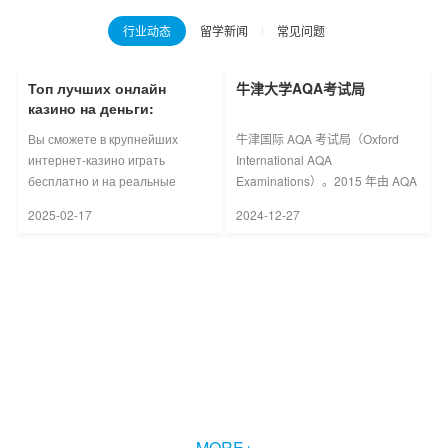
行业动态
留学新闻
常见问题
Топ лучших онлайн
Топ лучших онлайн
Топ лучших онлайн
牛津大学AQA考试局
“从考研失利到拿到留学
一次说清楚留位费
казино на деньги:
казино на деньги:
казино на деньги:
offer，我只花了5天。”
Рейтинг казино с
Рейтинг казино с
Рейтинг казино с
Вы сможете в крупнейших
Вы сможете в крупнейших
Вы сможете в крупнейших
牛津国际 AQA 考试局（Oxford
就在昨日，2025考研终于迎来落
在申请留学的过程中，留位费”这
выводом на карту
выводом на карту
выводом на карту
интернет-казино играть
интернет-казино играть
интернет-казино играть
International AQA
幕，政治、英语、数学等科目相继
个名词可能会让不少人困惑。今天
бесплатно и на реальные
бесплатно и на реальные
бесплатно и на реальные
Examinations）。2015 年由 AQA
而来的“地狱难度”，让网上一片哀
指南君就来详细讲解什么是留位
деньги во все классические
деньги во все классические
деньги во все классические
考试局和牛津大学出版社联合组
嚎。 “天老爷，裸考……
费、为何需……
2025-02-17
2025-02-17
2025-02-17
2024-12-27
2024-12-27
2024-12-26
азартные игры. Т……
азартные игры. Т……
азартные игры. Т……
建。牛津 A……
哥大学生挂科3门被退学！藤
校还要“挤破头”进吗？
“哥大挂科3门，被退学！”原来藤校
除了令人艳羡的名校光环之外，还
有如此残酷的一面…… 最近指南
君刷到……
2024-12-26
MORE+