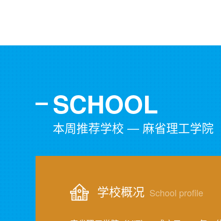
SCHOOL
本周推荐学校 — 麻省理工学院
学校概况
School profile