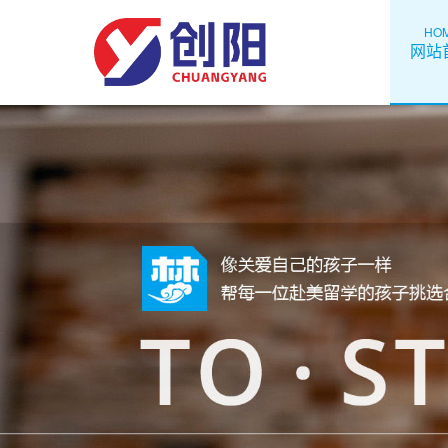
HO
网站