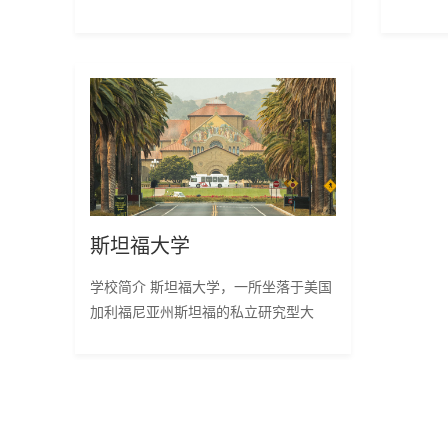
科技人才和管理人才的研究型……
реальные деньги во все классич……
реальн
学，临
斯坦福大学
麻省理工学院
学校简介 斯坦福大学，一所坐落于美国
麻省理工学院（MIT），成立于1861
加利福尼亚州斯坦福的私立研究型大
年，位于美国剑桥市，是美国培养高级
学，临近硅谷，是美洲……
科技人才和管理人才的研究型……