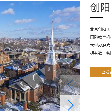
创阳
北京创阳国
国际教育机
大学AQA考
拥有数十名
查看