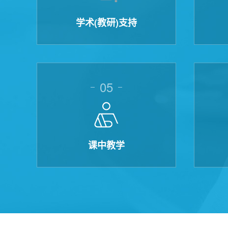
学术(教研)支持
05
课中教学