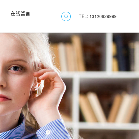
在线留言
TEL: 13120629999