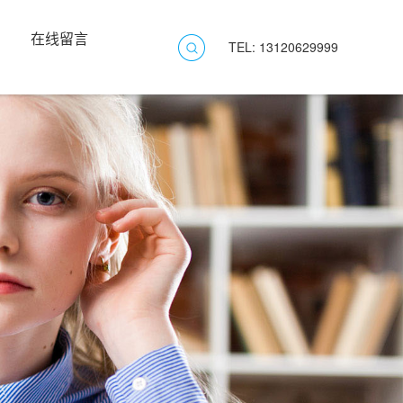
在线留言
TEL: 13120629999