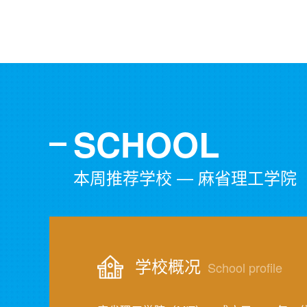
SCHOOL
本周推荐学校 — 麻省理工学院
学校概况
School profile