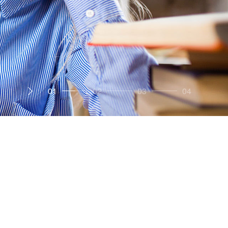
01
02
03
04
|