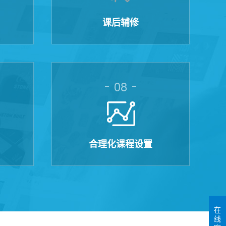
课后辅修
08
合理化课程设置
在
线