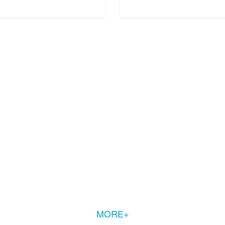
ые деньги во все классич……
近硅谷，是美洲……
加坡南洋理工大……
苏格兰最古老的大学。圣安德
MORE+