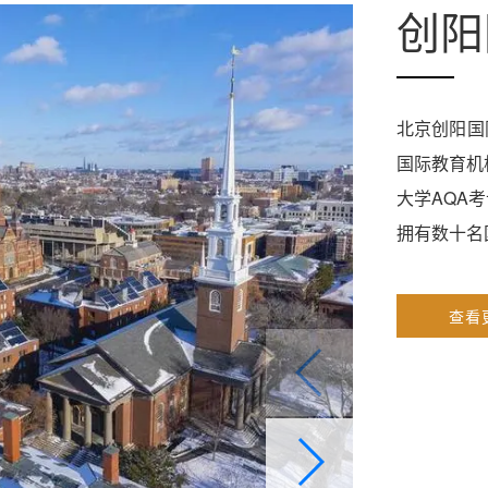
创阳
北京创阳国
国际教育机
大学AQA考
拥有数十名
查看