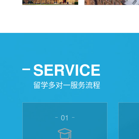
SERVICE
留学多对一服务流程
01