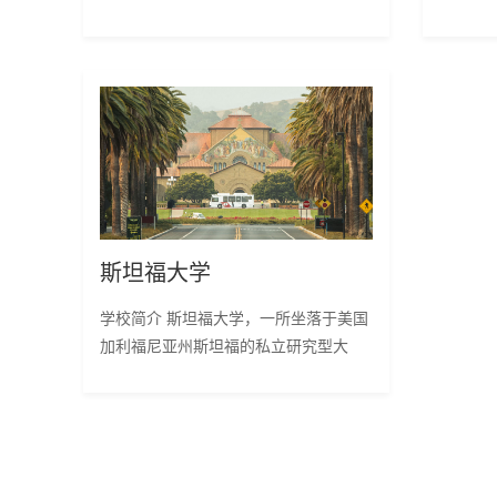
科技人才和管理人才的研究型……
реальные деньги во все классич……
реальн
学，临
斯坦福大学
麻省理工学院
学校简介 斯坦福大学，一所坐落于美国
麻省理工学院（MIT），成立于1861
加利福尼亚州斯坦福的私立研究型大
年，位于美国剑桥市，是美国培养高级
学，临近硅谷，是美洲……
科技人才和管理人才的研究型……