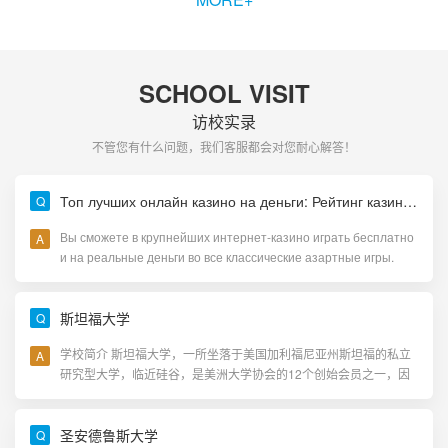
SCHOOL VISIT
访校实录
不管您有什么问题，我们客服都会对您耐心解答！
Топ лучших онлайн казино на деньги: Рейтинг казино с выводом на карту
Вы сможете в крупнейших интернет-казино играть бесплатно
и на реальные деньги во все классические азартные игры.
Также вам предложат сотни (на некоторых сайтах –
тысячи……
斯坦福大学
学校简介 斯坦福大学，一所坐落于美国加利福尼亚州斯坦福的私立
研究型大学，临近硅谷，是美洲大学协会的12个创始会员之一，因
其学术声誉和创业氛围而获评为世界上最知名的高等……
圣安德鲁斯大学