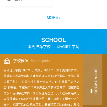
MORE+
SCHOOL
本周推荐学校 — 麻省理工学院
学校概况
School profile
麻省理工学院（MIT），成立于1861年，位于美国剑桥市，
是美国培养高级科技人才和管理人才的研究型私立大学，是
以理工科为主的综合性世界一流大学。有“世界理工大学之
最”的美名。学校采用了欧洲理工大学的模式办学，该校的自
然及工程科学在世界上享有极佳的盛誉，其工程系曾连续七
届获得美国工科研究生课程冠军，其中以电子工程专业名气
最响，紧跟其后的是机械工程。麻省理工学院的校友、教授