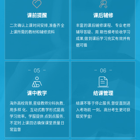
课前提醒
课后辅修
二次确认上课时间安排,准备齐全
丰富的课后辅修课程、专业老师
上课所需的教材和辅修资料
辅导答疑、周 期性模考验收学习
成果,做到课后学习充实有效并有
据可循
05
06
课中教学
结课管理
海外高校背景,星级教师分科执教,
结课不等于停止服务,督促直到进
用多样 化、互动式教学形式提高
入考场前 一刻。高分考生更可获
学习效率。学服提供 点到点服务,
取奖学金!
不定时上课回访确保课堂质量日
常监督