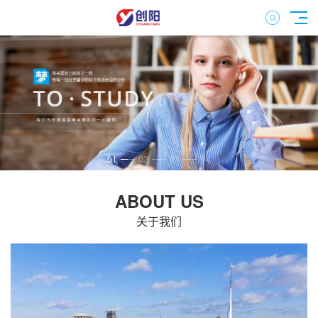
01
02
03
04
ABOUT US
关于我们