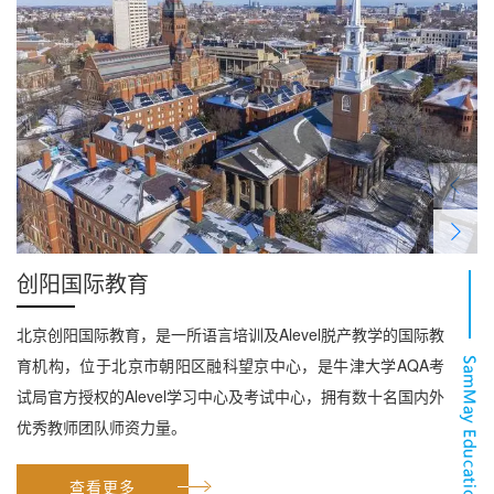
创阳国际教育
北京创阳国际教育，是一所语言培训及Alevel脱产教学的国际教
育机构，位于北京市朝阳区融科望京中心，是牛津大学AQA考
试局官方授权的Alevel学习中心及考试中心，拥有数十名国内外
优秀教师团队师资力量。
查看更多