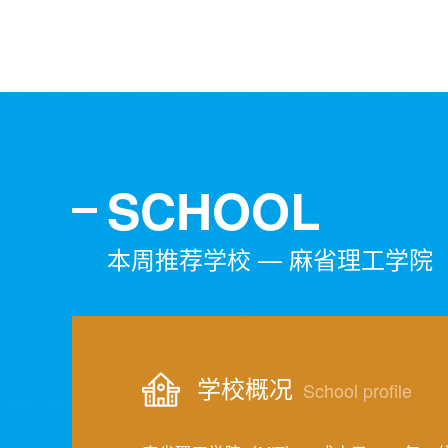
SCHOOL
本周推荐学校 — 麻省理工学院
学校概况
School profile