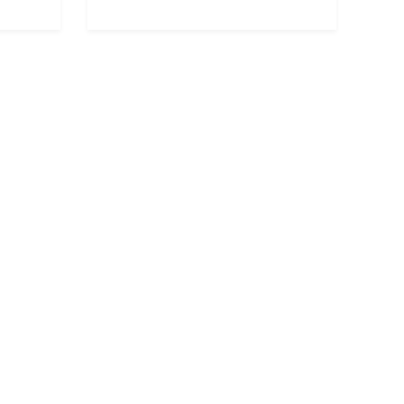
鲁斯……
苏格兰最古老的大学。圣安德鲁斯……
加坡南洋理工大……