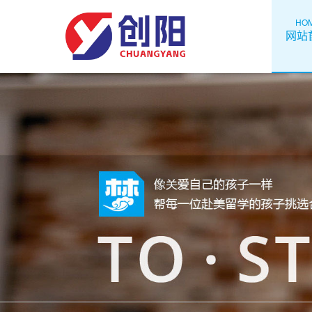
HO
网站