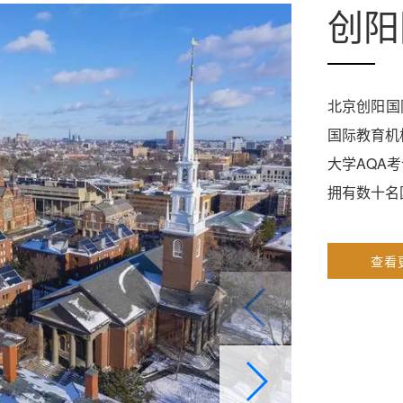
创阳
北京创阳国
国际教育机
大学AQA考
拥有数十名
查看