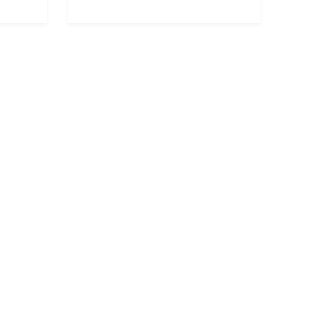
鲁斯……
苏格兰最古老的大学。圣安德鲁斯……
加坡南洋理工大……