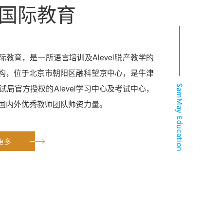
国际教育
际教育，是一所语言培训及Alevel脱产教学的
构，位于北京市朝阳区融科望京中心，是牛津
试局官方授权的Alevel学习中心及考试中心，
国内外优秀教师团队师资力量。
更多