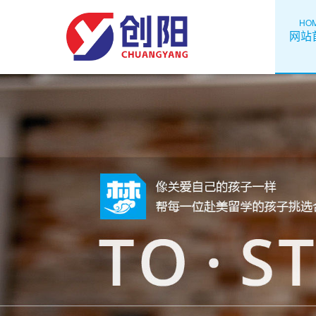
HO
网站