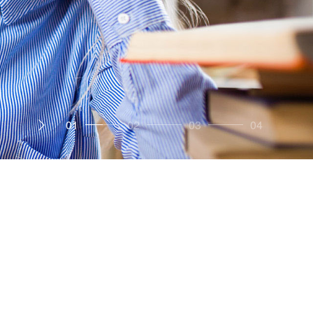
01
02
03
04
|