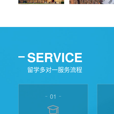
SERVICE
留学多对一服务流程
01