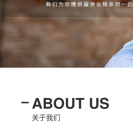
ABOUT US
关于我们