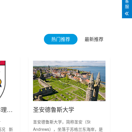
客
服
热门推荐
最新推荐
NTU学院 | 新加坡南洋理工大学工学院简介暨本硕博项目一览
圣安德鲁斯大学
NTU学院 | 新加坡南洋理工大学工学院简介暨本硕博项目一览
介
t
圣安德鲁斯大学，简称圣安（St
新加坡南洋理工大学工学院简介
学院概况 新
海岸，是
Andrews），坐落于苏格兰东海岸，是
College of Engineering 学院概况 新