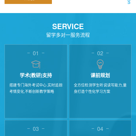
SERVICE
留学多对一服务流程
01
02
学术(教研)支持
课前规划
搭建专门海外考试中心,实时追踪
全方位检测学生听说读写能力,量
考情变化,不断创新教学策略
身打造个性化学习方案
03
04