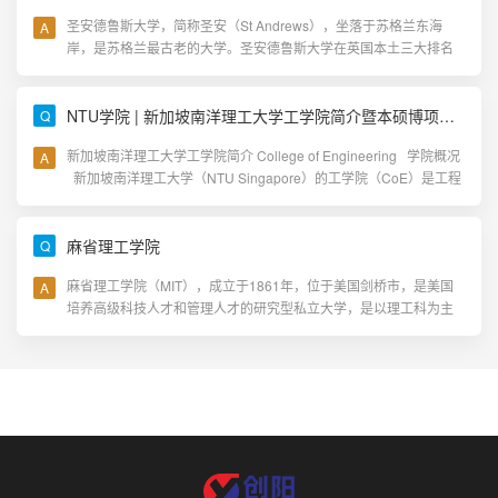
圣安德鲁斯大学，简称圣安（St Andrews），坐落于苏格兰东海
岸，是苏格兰最古老的大学。圣安德鲁斯大学在英国本土三大排名
中常年位居苏格兰第一，英国前三。在《2024卫报大学指南》……
NTU学院 | 新加坡南洋理工大学工学院简介暨本硕博项目一览
新加坡南洋理工大学工学院简介 College of Engineering 学院概况
新加坡南洋理工大学（NTU Singapore）的工学院（CoE）是工程
教育和研究领域的先锋，在世界范围内居……
麻省理工学院
麻省理工学院（MIT），成立于1861年，位于美国剑桥市，是美国
培养高级科技人才和管理人才的研究型私立大学，是以理工科为主
的综合性世界一流大学。有“世界理工大学之最”的美名。学……