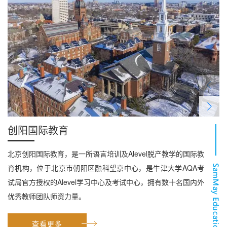
创阳国际教育
北京创阳国际教育，是一所语言培训及Alevel脱产教学的国际教
育机构，位于北京市朝阳区融科望京中心，是牛津大学AQA考
试局官方授权的Alevel学习中心及考试中心，拥有数十名国内外
优秀教师团队师资力量。
查看更多