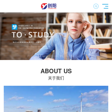
01
02
03
04
ABOUT US
关于我们