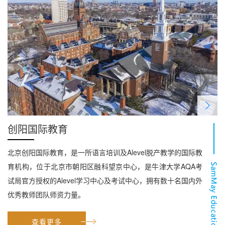
创阳国际教育
北京创阳国际教育，是一所语言培训及Alevel脱产教学的国际教
育机构，位于北京市朝阳区融科望京中心，是牛津大学AQA考
试局官方授权的Alevel学习中心及考试中心，拥有数十名国内外
优秀教师团队师资力量。
查看更多