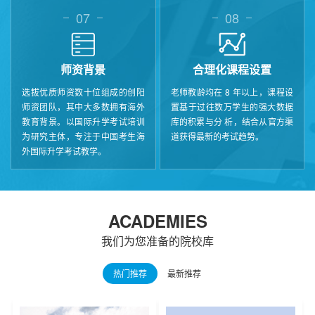
07
08
师资背景
合理化课程设置
选拔优质师资数十位组成的创阳
老师教龄均在 8 年以上，课程设
师资团队，其中大多数拥有海外
置基于过往数万学生的强大数据
教育背景。以国际升学考试培训
库的积累与分 析，结合从官方渠
为研究主体，专注于中国考生海
道获得最新的考试趋势。
外国际升学考试教学。
ACADEMIES
我们为您准备的院校库
热门推荐
最新推荐