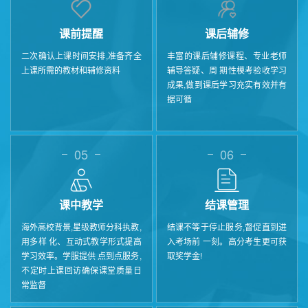
课前提醒
课后辅修
二次确认上课时间安排,准备齐全
丰富的课后辅修课程、专业老师
上课所需的教材和辅修资料
辅导答疑、周 期性模考验收学习
成果,做到课后学习充实有效并有
据可循
05
06
课中教学
结课管理
海外高校背景,星级教师分科执教,
结课不等于停止服务,督促直到进
用多样 化、互动式教学形式提高
入考场前 一刻。高分考生更可获
学习效率。学服提供 点到点服务,
取奖学金!
不定时上课回访确保课堂质量日
常监督