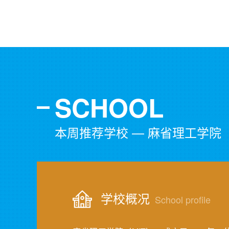
SCHOOL
本周推荐学校 — 麻省理工学院
学校概况
School profile