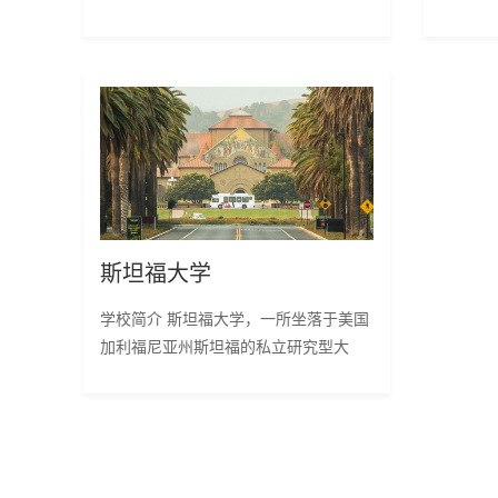
科技人才和管理人才的研究型……
реальные деньги во все классич……
реальн
学，临
斯坦福大学
麻省理工学院
学校简介 斯坦福大学，一所坐落于美国
麻省理工学院（MIT），成立于1861
加利福尼亚州斯坦福的私立研究型大
年，位于美国剑桥市，是美国培养高级
学，临近硅谷，是美洲……
科技人才和管理人才的研究型……