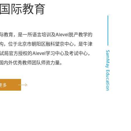
国际教育
际教育，是一所语言培训及Alevel脱产教学的
构，位于北京市朝阳区融科望京中心，是牛津
试局官方授权的Alevel学习中心及考试中心，
国内外优秀教师团队师资力量。
更多