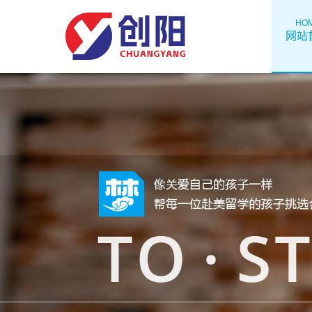
HO
网站