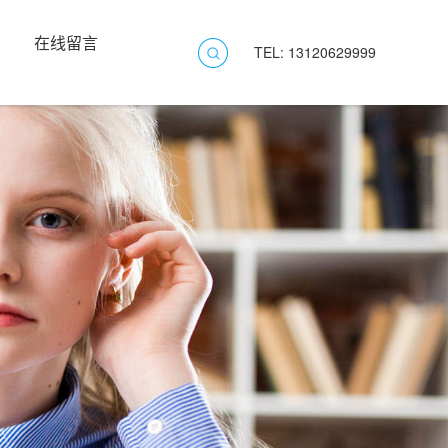
在线留言
TEL: 13120629999