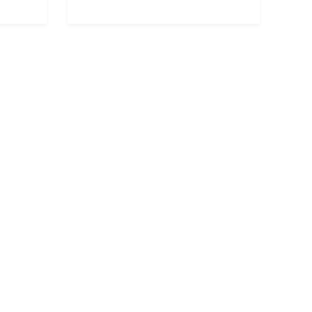
鲁斯……
苏格兰最古老的大学。圣安德鲁斯……
加坡南洋理工大……