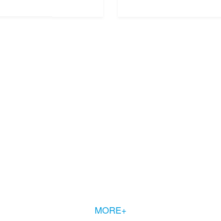
ые деньги во все классич……
近硅谷，是美洲……
加坡南洋理工大……
苏格兰最古老的大学。圣安德
MORE+