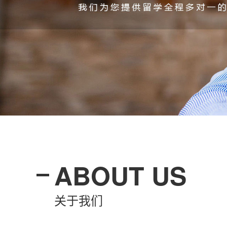
ABOUT US
关于我们