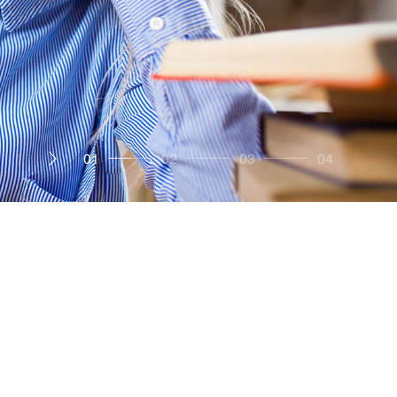
01
02
03
04
|