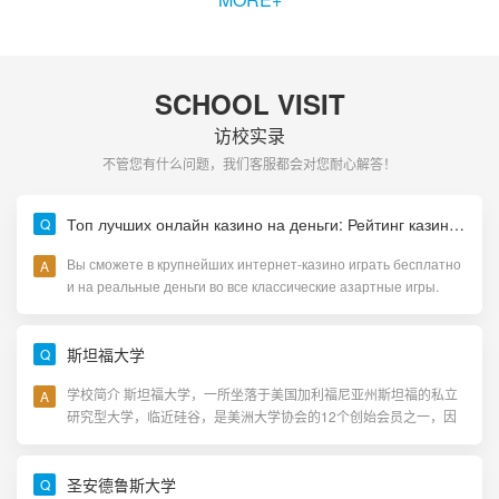
SCHOOL VISIT
访校实录
不管您有什么问题，我们客服都会对您耐心解答！
Топ лучших онлайн казино на деньги: Рейтинг казино с выводом на карту
Вы сможете в крупнейших интернет-казино играть бесплатно
и на реальные деньги во все классические азартные игры.
Также вам предложат сотни (на некоторых сайтах –
тысячи……
斯坦福大学
学校简介 斯坦福大学，一所坐落于美国加利福尼亚州斯坦福的私立
研究型大学，临近硅谷，是美洲大学协会的12个创始会员之一，因
其学术声誉和创业氛围而获评为世界上最知名的高等……
圣安德鲁斯大学