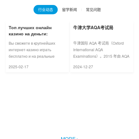
行业动态
留学新闻
常见问题
Топ лучших онлайн
Топ лучших онлайн
Топ лучших онлайн
牛津大学AQA考试局
“从考研失利到拿到留学
一次说清楚留位费
казино на деньги:
казино на деньги:
казино на деньги:
offer，我只花了5天。”
Рейтинг казино с
Рейтинг казино с
Рейтинг казино с
Вы сможете в крупнейших
Вы сможете в крупнейших
Вы сможете в крупнейших
牛津国际 AQA 考试局（Oxford
就在昨日，2025考研终于迎来落
在申请留学的过程中，留位费”这
выводом на карту
выводом на карту
выводом на карту
интернет-казино играть
интернет-казино играть
интернет-казино играть
International AQA
幕，政治、英语、数学等科目相继
个名词可能会让不少人困惑。今天
бесплатно и на реальные
бесплатно и на реальные
бесплатно и на реальные
Examinations）。2015 年由 AQA
而来的“地狱难度”，让网上一片哀
指南君就来详细讲解什么是留位
деньги во все классические
деньги во все классические
деньги во все классические
考试局和牛津大学出版社联合组
嚎。 “天老爷，裸考……
费、为何需……
2025-02-17
2025-02-17
2025-02-17
2024-12-27
2024-12-27
2024-12-26
азартные игры. Т……
азартные игры. Т……
азартные игры. Т……
建。牛津 A……
哥大学生挂科3门被退学！藤
校还要“挤破头”进吗？
“哥大挂科3门，被退学！”原来藤校
除了令人艳羡的名校光环之外，还
有如此残酷的一面…… 最近指南
君刷到……
2024-12-26
MORE+