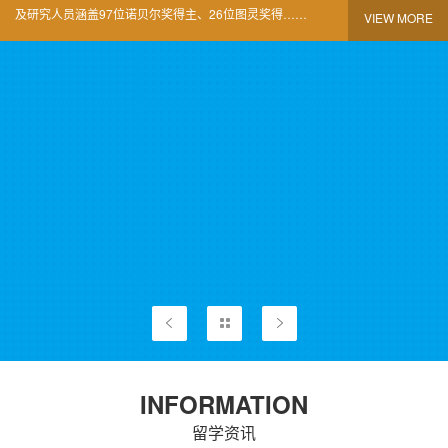
及研究人员涵盖97位诺贝尔奖得主、26位图灵奖得……
VIEW MORE
INFORMATION
留学资讯