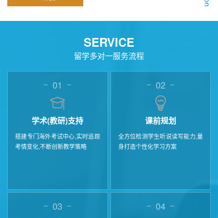
SERVICE
留学多对一服务流程
01
02
学术(教研)支持
课前规划
搭建专门海外考试中心,实时追踪
全方位检测学生听说读写能力,量
考情变化,不断创新教学策略
身打造个性化学习方案
03
04