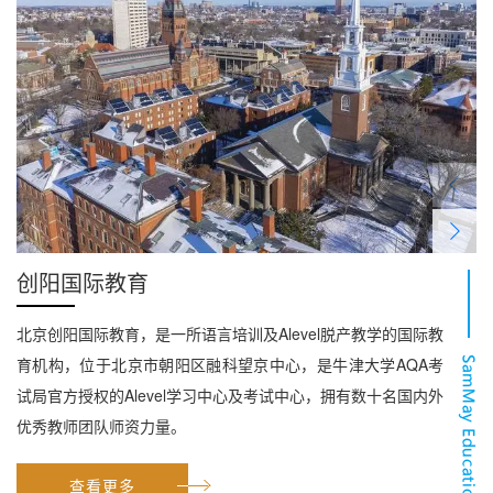
创阳国际教育
北京创阳国际教育，是一所语言培训及Alevel脱产教学的国际教
育机构，位于北京市朝阳区融科望京中心，是牛津大学AQA考
试局官方授权的Alevel学习中心及考试中心，拥有数十名国内外
优秀教师团队师资力量。
查看更多