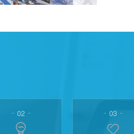
02
03