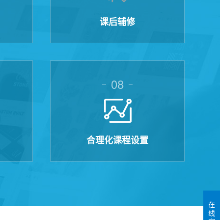
课后辅修
08
合理化课程设置
在
线