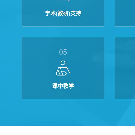
学术(教研)支持
05
课中教学