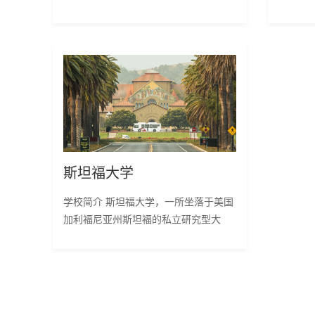
科技人才和管理人才的研究型……
реальные деньги во все классич……
реальн
学，临
斯坦福大学
麻省理工学院
学校简介 斯坦福大学，一所坐落于美国
麻省理工学院（MIT），成立于1861
加利福尼亚州斯坦福的私立研究型大
年，位于美国剑桥市，是美国培养高级
学，临近硅谷，是美洲……
科技人才和管理人才的研究型……