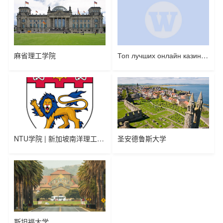
麻省理工学院
Топ лучших онлайн казино на деньги: Рейтинг казино с выводом на карту
斯坦福大学
Топ лучших онлайн казино на деньги: Рейтинг казино с выводом на карту
圣安德鲁斯大学
NTU学院 | 新加坡南洋理工大学工学院简介暨本硕博项目一览
圣安德鲁斯大学
NTU学院 | 新加坡南洋理工大学工学院简介暨本硕博项目一览
斯坦福大学
麻省理工学院