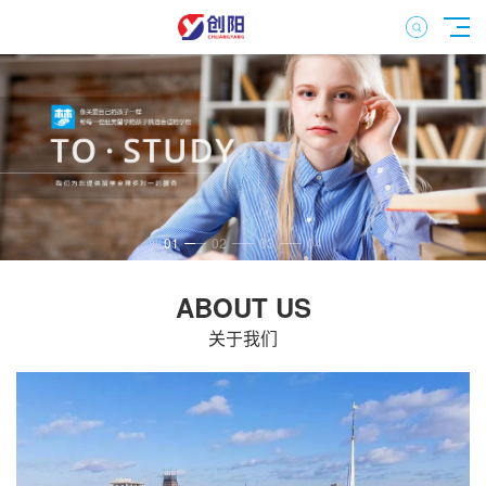
01
02
03
04
ABOUT US
关于我们