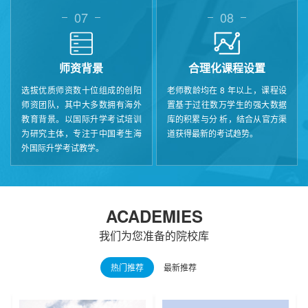
07
08
师资背景
合理化课程设置
选拔优质师资数十位组成的创阳
老师教龄均在 8 年以上，课程设
师资团队，其中大多数拥有海外
置基于过往数万学生的强大数据
教育背景。以国际升学考试培训
库的积累与分 析，结合从官方渠
为研究主体，专注于中国考生海
道获得最新的考试趋势。
外国际升学考试教学。
ACADEMIES
我们为您准备的院校库
热门推荐
最新推荐