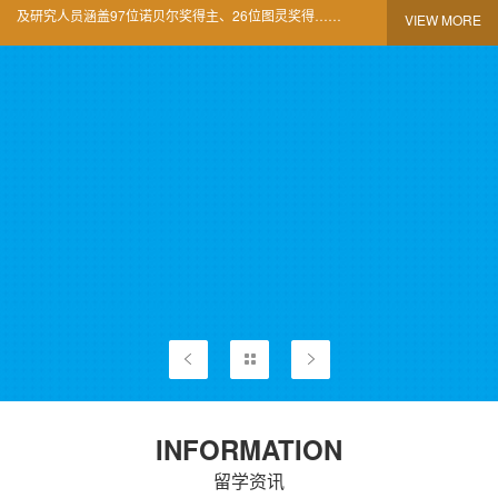
及研究人员涵盖97位诺贝尔奖得主、26位图灵奖得……
VIEW MORE
INFORMATION
留学资讯