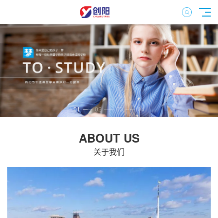
01
02
03
04
ABOUT US
关于我们