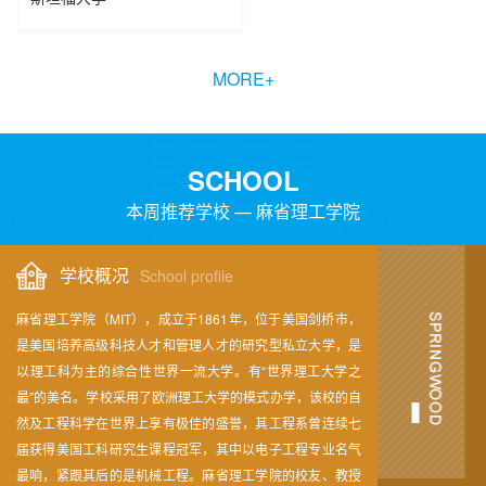
MORE+
SCHOOL
本周推荐学校 — 麻省理工学院
学校概况
School profile
麻省理工学院（MIT），成立于1861年，位于美国剑桥市，
是美国培养高级科技人才和管理人才的研究型私立大学，是
以理工科为主的综合性世界一流大学。有“世界理工大学之
最”的美名。学校采用了欧洲理工大学的模式办学，该校的自
然及工程科学在世界上享有极佳的盛誉，其工程系曾连续七
届获得美国工科研究生课程冠军，其中以电子工程专业名气
最响，紧跟其后的是机械工程。麻省理工学院的校友、教授