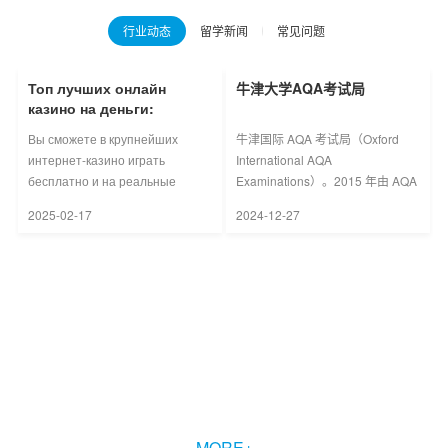
行业动态
留学新闻
常见问题
Топ лучших онлайн
Топ лучших онлайн
Топ лучших онлайн
牛津大学AQA考试局
“从考研失利到拿到留学
一次说清楚留位费
казино на деньги:
казино на деньги:
казино на деньги:
offer，我只花了5天。”
Рейтинг казино с
Рейтинг казино с
Рейтинг казино с
Вы сможете в крупнейших
Вы сможете в крупнейших
Вы сможете в крупнейших
牛津国际 AQA 考试局（Oxford
就在昨日，2025考研终于迎来落
在申请留学的过程中，留位费”这
выводом на карту
выводом на карту
выводом на карту
интернет-казино играть
интернет-казино играть
интернет-казино играть
International AQA
幕，政治、英语、数学等科目相继
个名词可能会让不少人困惑。今天
бесплатно и на реальные
бесплатно и на реальные
бесплатно и на реальные
Examinations）。2015 年由 AQA
而来的“地狱难度”，让网上一片哀
指南君就来详细讲解什么是留位
деньги во все классические
деньги во все классические
деньги во все классические
考试局和牛津大学出版社联合组
嚎。 “天老爷，裸考……
费、为何需……
2025-02-17
2025-02-17
2025-02-17
2024-12-27
2024-12-27
2024-12-26
азартные игры. Т……
азартные игры. Т……
азартные игры. Т……
建。牛津 A……
哥大学生挂科3门被退学！藤
校还要“挤破头”进吗？
“哥大挂科3门，被退学！”原来藤校
除了令人艳羡的名校光环之外，还
有如此残酷的一面…… 最近指南
君刷到……
2024-12-26
MORE+