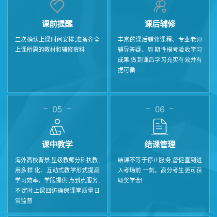
课前提醒
课后辅修
二次确认上课时间安排,准备齐全
丰富的课后辅修课程、专业老师
上课所需的教材和辅修资料
辅导答疑、周 期性模考验收学习
成果,做到课后学习充实有效并有
据可循
05
06
课中教学
结课管理
海外高校背景,星级教师分科执教,
结课不等于停止服务,督促直到进
用多样 化、互动式教学形式提高
入考场前 一刻。高分考生更可获
学习效率。学服提供 点到点服务,
取奖学金!
不定时上课回访确保课堂质量日
常监督