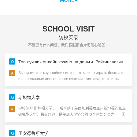
SCHOOL VISIT
访校实录
不管您有什么问题，我们客服都会对您耐心解答！
Топ лучших онлайн казино на деньги: Рейтинг казино с выводом на карту
Вы сможете в крупнейших интернет-казино играть бесплатно
и на реальные деньги во все классические азартные игры.
Также вам предложат сотни (на некоторых сайтах –
тысячи……
斯坦福大学
学校简介 斯坦福大学，一所坐落于美国加利福尼亚州斯坦福的私立
研究型大学，临近硅谷，是美洲大学协会的12个创始会员之一，因
其学术声誉和创业氛围而获评为世界上最知名的高等……
圣安德鲁斯大学