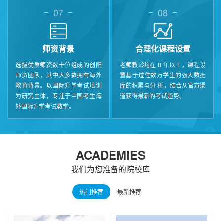
07
08
师资背景
合理化课程设置
选拔优质师资数十位组成的创阳
老师教龄均在 8 年以上，课程设
师资团队，其中大多数拥有海外
置基于过往数万学生的强大数据
教育背景。以国际升学考试培训
库的积累与分 析，结合从官方渠
为研究主体，专注于中国考生海
道获得最新的考试趋势。
外国际升学考试教学。
ACADEMIES
我们为您准备的院校库
热门推荐
最新推荐