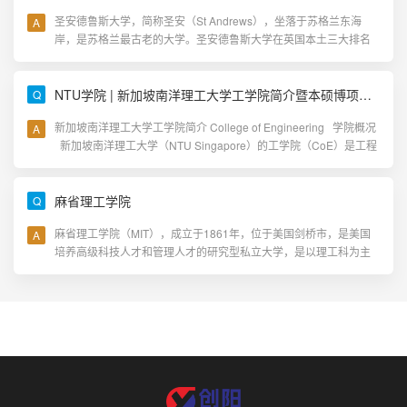
圣安德鲁斯大学，简称圣安（St Andrews），坐落于苏格兰东海
岸，是苏格兰最古老的大学。圣安德鲁斯大学在英国本土三大排名
中常年位居苏格兰第一，英国前三。在《2024卫报大学指南》……
NTU学院 | 新加坡南洋理工大学工学院简介暨本硕博项目一览
新加坡南洋理工大学工学院简介 College of Engineering 学院概况
新加坡南洋理工大学（NTU Singapore）的工学院（CoE）是工程
教育和研究领域的先锋，在世界范围内居……
麻省理工学院
麻省理工学院（MIT），成立于1861年，位于美国剑桥市，是美国
培养高级科技人才和管理人才的研究型私立大学，是以理工科为主
的综合性世界一流大学。有“世界理工大学之最”的美名。学……