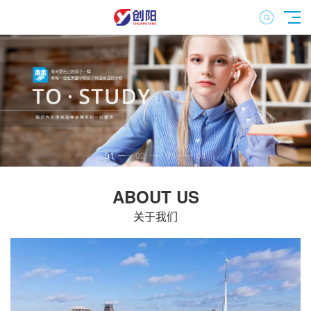
01
02
03
04
ABOUT US
关于我们