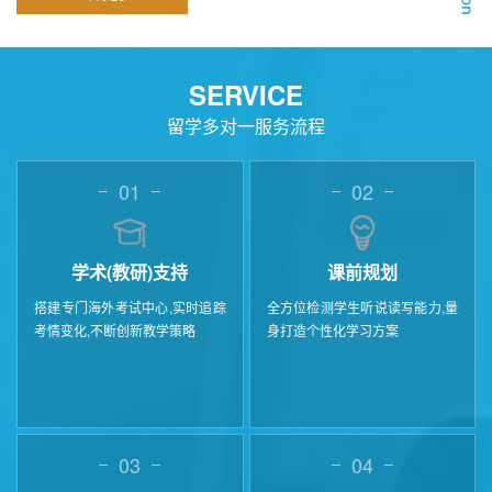
SERVICE
留学多对一服务流程
01
02
学术(教研)支持
课前规划
搭建专门海外考试中心,实时追踪
全方位检测学生听说读写能力,量
考情变化,不断创新教学策略
身打造个性化学习方案
03
04