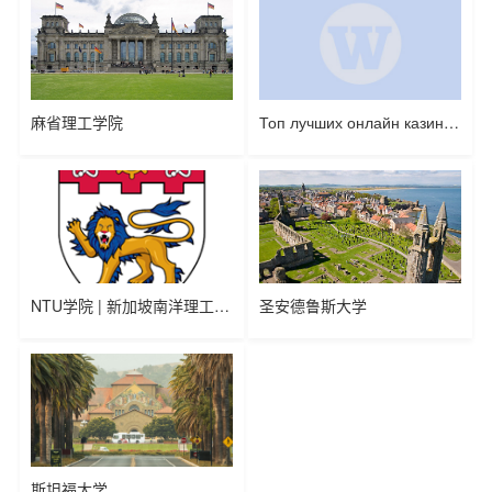
麻省理工学院
Топ лучших онлайн казино на деньги: Рейтинг казино с выводом на карту
斯坦福大学
Топ лучших онлайн казино на деньги: Рейтинг казино с выводом на карту
圣安德鲁斯大学
NTU学院 | 新加坡南洋理工大学工学院简介暨本硕博项目一览
圣安德鲁斯大学
NTU学院 | 新加坡南洋理工大学工学院简介暨本硕博项目一览
斯坦福大学
麻省理工学院