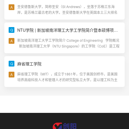
圣安德鲁斯大学，简称圣安（St Andrews），坐落于苏格兰东海
岸，是苏格兰最古老的大学。圣安德鲁斯大学在英国本土三大排名
中常年位居苏格兰第一，英国前三。在《2024卫报大学指南》……
NTU学院 | 新加坡南洋理工大学工学院简介暨本硕博项目一览
新加坡南洋理工大学工学院简介 College of Engineering 学院概况
新加坡南洋理工大学（NTU Singapore）的工学院（CoE）是工程
教育和研究领域的先锋，在世界范围内居……
麻省理工学院
麻省理工学院（MIT），成立于1861年，位于美国剑桥市，是美国
培养高级科技人才和管理人才的研究型私立大学，是以理工科为主
的综合性世界一流大学。有“世界理工大学之最”的美名。学……