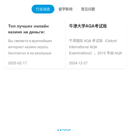
行业动态
留学新闻
常见问题
Топ лучших онлайн
Топ лучших онлайн
Топ лучших онлайн
牛津大学AQA考试局
“从考研失利到拿到留学
一次说清楚留位费
казино на деньги:
казино на деньги:
казино на деньги:
offer，我只花了5天。”
Рейтинг казино с
Рейтинг казино с
Рейтинг казино с
Вы сможете в крупнейших
Вы сможете в крупнейших
Вы сможете в крупнейших
牛津国际 AQA 考试局（Oxford
就在昨日，2025考研终于迎来落
在申请留学的过程中，留位费”这
выводом на карту
выводом на карту
выводом на карту
интернет-казино играть
интернет-казино играть
интернет-казино играть
International AQA
幕，政治、英语、数学等科目相继
个名词可能会让不少人困惑。今天
бесплатно и на реальные
бесплатно и на реальные
бесплатно и на реальные
Examinations）。2015 年由 AQA
而来的“地狱难度”，让网上一片哀
指南君就来详细讲解什么是留位
деньги во все классические
деньги во все классические
деньги во все классические
考试局和牛津大学出版社联合组
嚎。 “天老爷，裸考……
费、为何需……
2025-02-17
2025-02-17
2025-02-17
2024-12-27
2024-12-27
2024-12-26
азартные игры. Т……
азартные игры. Т……
азартные игры. Т……
建。牛津 A……
哥大学生挂科3门被退学！藤
校还要“挤破头”进吗？
“哥大挂科3门，被退学！”原来藤校
除了令人艳羡的名校光环之外，还
有如此残酷的一面…… 最近指南
君刷到……
2024-12-26
MORE+