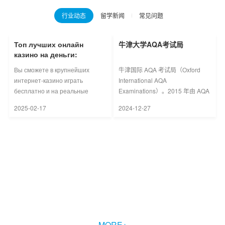
行业动态
留学新闻
常见问题
Топ лучших онлайн
Топ лучших онлайн
Топ лучших онлайн
牛津大学AQA考试局
“从考研失利到拿到留学
一次说清楚留位费
казино на деньги:
казино на деньги:
казино на деньги:
offer，我只花了5天。”
Рейтинг казино с
Рейтинг казино с
Рейтинг казино с
Вы сможете в крупнейших
Вы сможете в крупнейших
Вы сможете в крупнейших
牛津国际 AQA 考试局（Oxford
就在昨日，2025考研终于迎来落
在申请留学的过程中，留位费”这
выводом на карту
выводом на карту
выводом на карту
интернет-казино играть
интернет-казино играть
интернет-казино играть
International AQA
幕，政治、英语、数学等科目相继
个名词可能会让不少人困惑。今天
бесплатно и на реальные
бесплатно и на реальные
бесплатно и на реальные
Examinations）。2015 年由 AQA
而来的“地狱难度”，让网上一片哀
指南君就来详细讲解什么是留位
деньги во все классические
деньги во все классические
деньги во все классические
考试局和牛津大学出版社联合组
嚎。 “天老爷，裸考……
费、为何需……
2025-02-17
2025-02-17
2025-02-17
2024-12-27
2024-12-27
2024-12-26
азартные игры. Т……
азартные игры. Т……
азартные игры. Т……
建。牛津 A……
哥大学生挂科3门被退学！藤
校还要“挤破头”进吗？
“哥大挂科3门，被退学！”原来藤校
除了令人艳羡的名校光环之外，还
有如此残酷的一面…… 最近指南
君刷到……
2024-12-26
MORE+