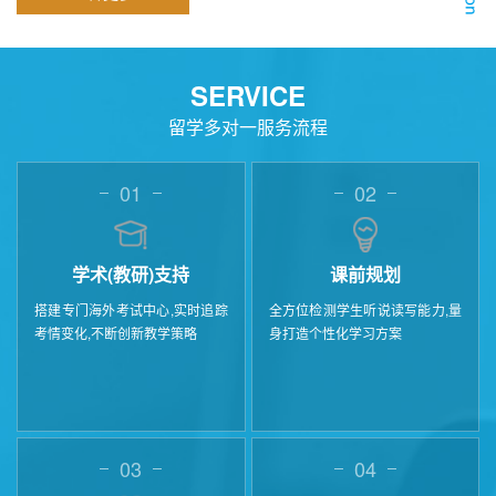
SERVICE
留学多对一服务流程
01
02
学术(教研)支持
课前规划
搭建专门海外考试中心,实时追踪
全方位检测学生听说读写能力,量
考情变化,不断创新教学策略
身打造个性化学习方案
03
04