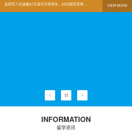
及研究人员涵盖97位诺贝尔奖得主、26位图灵奖得……
VIEW MORE
INFORMATION
留学资讯