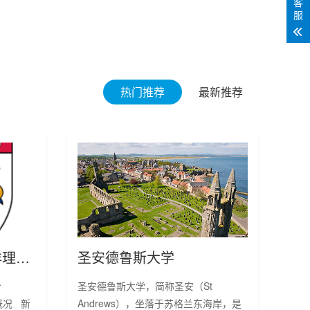
客
服
热门推荐
最新推荐
NTU学院 | 新加坡南洋理工大学工学院简介暨本硕博项目一览
圣安德鲁斯大学
NTU学院 | 新加坡南洋理工大学工学院简介暨本硕博项目一览
介
t
圣安德鲁斯大学，简称圣安（St
新加坡南洋理工大学工学院简介
学院概况 新
海岸，是
Andrews），坐落于苏格兰东海岸，是
College of Engineering 学院概况 新