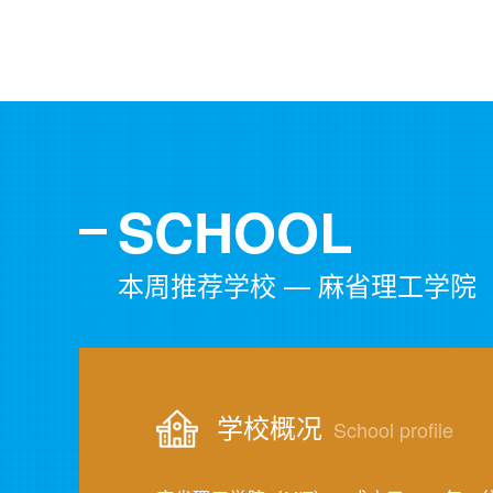
SCHOOL
本周推荐学校 — 麻省理工学院
学校概况
School profile