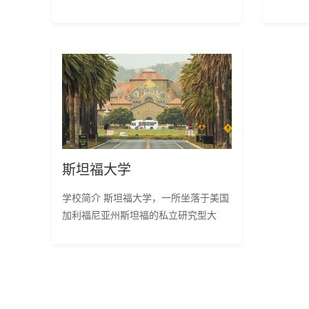
科技人才和管理人才的研究型……
реальные деньги во все классич……
реальн
学，临
斯坦福大学
麻省理工学院
学校简介 斯坦福大学，一所坐落于美国
麻省理工学院（MIT），成立于1861
加利福尼亚州斯坦福的私立研究型大
年，位于美国剑桥市，是美国培养高级
学，临近硅谷，是美洲……
科技人才和管理人才的研究型……