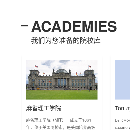
ACADEMIES
我们为您准备的院校库
麻省理工学院
Топ лучших онлайн казино на деньги: Рейтинг казино с выводом на карту
斯坦
麻省理工学院（MIT），成立于1861
Вы сможете в крупнейших интернет-
Вы смож
学校简
年，位于美国剑桥市，是美国培养高级
казино играть бесплатно и на
казино 
加利福