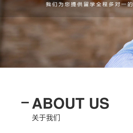
ABOUT US
关于我们