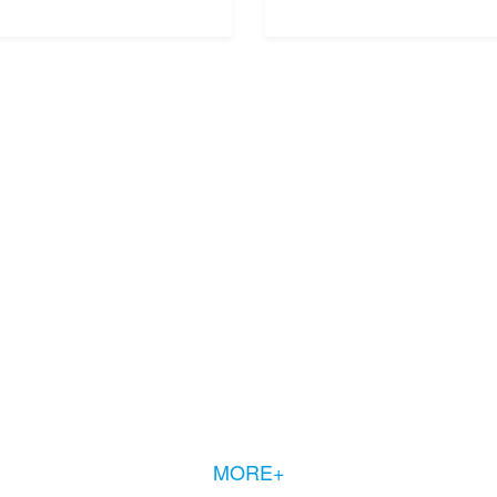
ые деньги во все классич……
近硅谷，是美洲……
加坡南洋理工大……
苏格兰最古老的大学。圣安德
MORE+