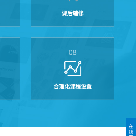
课后辅修
08
合理化课程设置
在
线