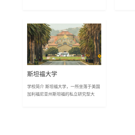
科技人才和管理人才的研究型……
реальные деньги во все классич……
реальн
学，临
斯坦福大学
麻省理工学院
学校简介 斯坦福大学，一所坐落于美国
麻省理工学院（MIT），成立于1861
加利福尼亚州斯坦福的私立研究型大
年，位于美国剑桥市，是美国培养高级
学，临近硅谷，是美洲……
科技人才和管理人才的研究型……