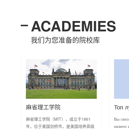
ACADEMIES
我们为您准备的院校库
麻省理工学院
Топ лучших онлайн казино на деньги: Рейтинг казино с выводом на карту
斯坦
麻省理工学院（MIT），成立于1861
Вы сможете в крупнейших интернет-
Вы смож
学校简
年，位于美国剑桥市，是美国培养高级
казино играть бесплатно и на
казино 
加利福