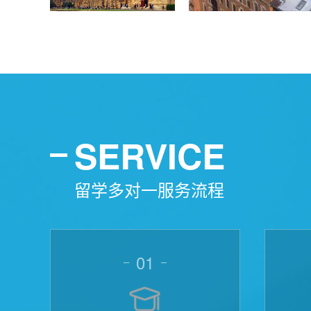
SERVICE
留学多对一服务流程
01