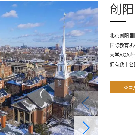
创阳
北京创阳国
国际教育机
大学AQA考
拥有数十名
查看