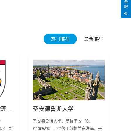
客
服
热门推荐
最新推荐
NTU学院 | 新加坡南洋理工大学工学院简介暨本硕博项目一览
圣安德鲁斯大学
NTU学院 | 新加坡南洋理工大学工学院简介暨本硕博项目一览
介
t
圣安德鲁斯大学，简称圣安（St
新加坡南洋理工大学工学院简介
学院概况 新
海岸，是
Andrews），坐落于苏格兰东海岸，是
College of Engineering 学院概况 新