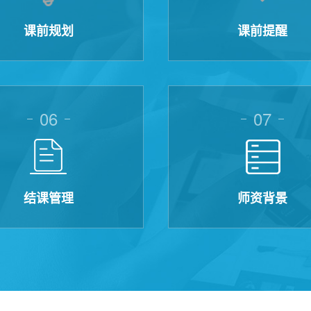
课前规划
课前提醒
06
07
结课管理
师资背景