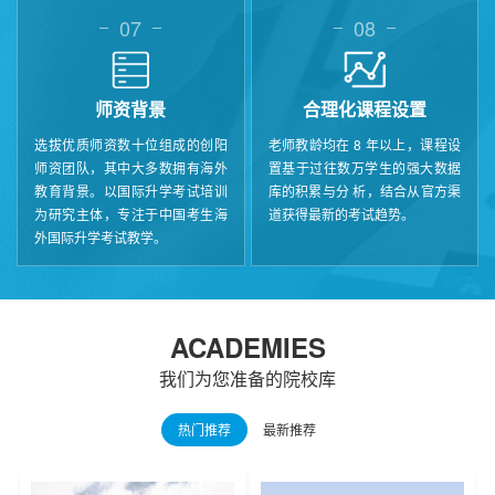
07
08
师资背景
合理化课程设置
选拔优质师资数十位组成的创阳
老师教龄均在 8 年以上，课程设
师资团队，其中大多数拥有海外
置基于过往数万学生的强大数据
教育背景。以国际升学考试培训
库的积累与分 析，结合从官方渠
为研究主体，专注于中国考生海
道获得最新的考试趋势。
外国际升学考试教学。
ACADEMIES
我们为您准备的院校库
热门推荐
最新推荐