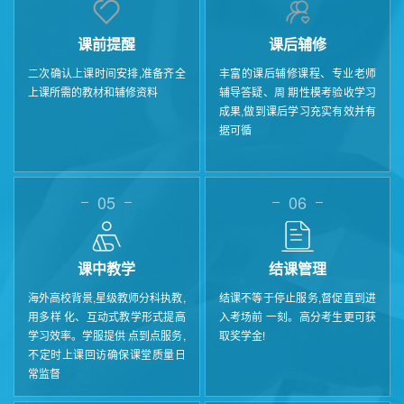
课前提醒
课后辅修
二次确认上课时间安排,准备齐全
丰富的课后辅修课程、专业老师
上课所需的教材和辅修资料
辅导答疑、周 期性模考验收学习
成果,做到课后学习充实有效并有
据可循
05
06
课中教学
结课管理
海外高校背景,星级教师分科执教,
结课不等于停止服务,督促直到进
用多样 化、互动式教学形式提高
入考场前 一刻。高分考生更可获
学习效率。学服提供 点到点服务,
取奖学金!
不定时上课回访确保课堂质量日
常监督