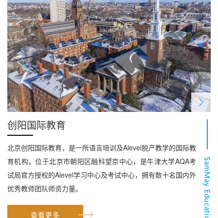
创阳国际教育
北京创阳国际教育，是一所语言培训及Alevel脱产教学的国际教
育机构，位于北京市朝阳区融科望京中心，是牛津大学AQA考
试局官方授权的Alevel学习中心及考试中心，拥有数十名国内外
优秀教师团队师资力量。
查看更多