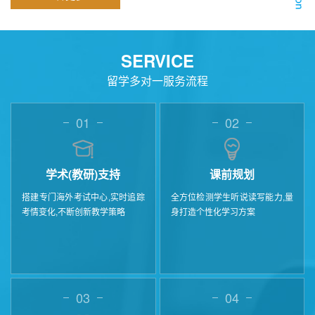
SERVICE
留学多对一服务流程
01
02
学术(教研)支持
课前规划
搭建专门海外考试中心,实时追踪
全方位检测学生听说读写能力,量
考情变化,不断创新教学策略
身打造个性化学习方案
03
04