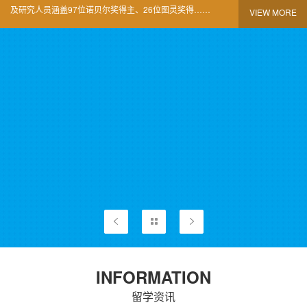
及研究人员涵盖97位诺贝尔奖得主、26位图灵奖得……
VIEW MORE
INFORMATION
留学资讯