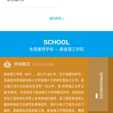
MORE+
SCHOOL
本周推荐学校 — 麻省理工学院
学校概况
School profile
麻省理工学院（MIT），成立于1861年，位于美国剑桥市，
是美国培养高级科技人才和管理人才的研究型私立大学，是
以理工科为主的综合性世界一流大学。有“世界理工大学之
最”的美名。学校采用了欧洲理工大学的模式办学，该校的自
然及工程科学在世界上享有极佳的盛誉，其工程系曾连续七
届获得美国工科研究生课程冠军，其中以电子工程专业名气
最响，紧跟其后的是机械工程。麻省理工学院的校友、教授