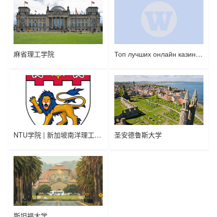
麻省理工学院
Топ лучших онлайн казино на деньги: Рейтинг казино с выводом на карту
斯坦福大学
Топ лучших онлайн казино на деньги: Рейтинг казино с выводом на карту
圣安德鲁斯大学
NTU学院 | 新加坡南洋理工大学工学院简介暨本硕博项目一览
圣安德鲁斯大学
NTU学院 | 新加坡南洋理工大学工学院简介暨本硕博项目一览
斯坦福大学
麻省理工学院