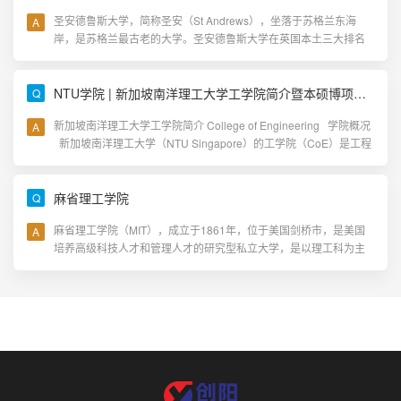
圣安德鲁斯大学，简称圣安（St Andrews），坐落于苏格兰东海
岸，是苏格兰最古老的大学。圣安德鲁斯大学在英国本土三大排名
中常年位居苏格兰第一，英国前三。在《2024卫报大学指南》……
NTU学院 | 新加坡南洋理工大学工学院简介暨本硕博项目一览
新加坡南洋理工大学工学院简介 College of Engineering 学院概况
新加坡南洋理工大学（NTU Singapore）的工学院（CoE）是工程
教育和研究领域的先锋，在世界范围内居……
麻省理工学院
麻省理工学院（MIT），成立于1861年，位于美国剑桥市，是美国
培养高级科技人才和管理人才的研究型私立大学，是以理工科为主
的综合性世界一流大学。有“世界理工大学之最”的美名。学……