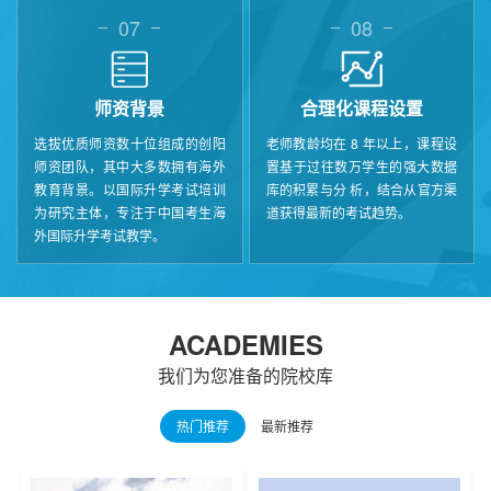
07
08
师资背景
合理化课程设置
选拔优质师资数十位组成的创阳
老师教龄均在 8 年以上，课程设
师资团队，其中大多数拥有海外
置基于过往数万学生的强大数据
教育背景。以国际升学考试培训
库的积累与分 析，结合从官方渠
为研究主体，专注于中国考生海
道获得最新的考试趋势。
外国际升学考试教学。
ACADEMIES
我们为您准备的院校库
热门推荐
最新推荐