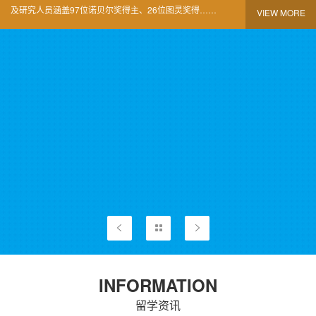
及研究人员涵盖97位诺贝尔奖得主、26位图灵奖得……
VIEW MORE
INFORMATION
留学资讯