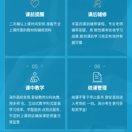
课前提醒
课后辅修
二次确认上课时间安排,准备齐全
丰富的课后辅修课程、专业老师
上课所需的教材和辅修资料
辅导答疑、周 期性模考验收学习
成果,做到课后学习充实有效并有
据可循
05
06
课中教学
结课管理
海外高校背景,星级教师分科执教,
结课不等于停止服务,督促直到进
用多样 化、互动式教学形式提高
入考场前 一刻。高分考生更可获
学习效率。学服提供 点到点服务,
取奖学金!
不定时上课回访确保课堂质量日
常监督