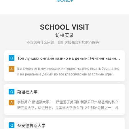
SCHOOL VISIT
访校实录
不管您有什么问题，我们客服都会对您耐心解答！
Топ лучших онлайн казино на деньги: Рейтинг казино с выводом на карту
Вы сможете в крупнейших интернет-казино играть бесплатно
и на реальные деньги во все классические азартные игры.
Также вам предложат сотни (на некоторых сайтах –
тысячи……
斯坦福大学
学校简介 斯坦福大学，一所坐落于美国加利福尼亚州斯坦福的私立
研究型大学，临近硅谷，是美洲大学协会的12个创始会员之一，因
其学术声誉和创业氛围而获评为世界上最知名的高等……
圣安德鲁斯大学