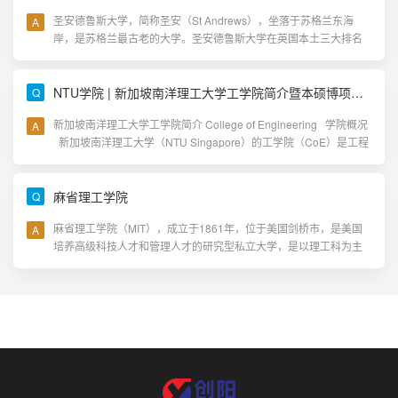
圣安德鲁斯大学，简称圣安（St Andrews），坐落于苏格兰东海
岸，是苏格兰最古老的大学。圣安德鲁斯大学在英国本土三大排名
中常年位居苏格兰第一，英国前三。在《2024卫报大学指南》……
NTU学院 | 新加坡南洋理工大学工学院简介暨本硕博项目一览
新加坡南洋理工大学工学院简介 College of Engineering 学院概况
新加坡南洋理工大学（NTU Singapore）的工学院（CoE）是工程
教育和研究领域的先锋，在世界范围内居……
麻省理工学院
麻省理工学院（MIT），成立于1861年，位于美国剑桥市，是美国
培养高级科技人才和管理人才的研究型私立大学，是以理工科为主
的综合性世界一流大学。有“世界理工大学之最”的美名。学……