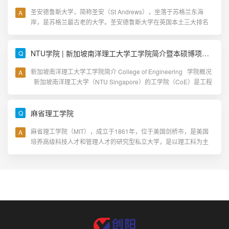
圣安德鲁斯大学，简称圣安（St Andrews），坐落于苏格兰东海
岸，是苏格兰最古老的大学。圣安德鲁斯大学在英国本土三大排名
中常年位居苏格兰第一，英国前三。在《2024卫报大学指南》……
NTU学院 | 新加坡南洋理工大学工学院简介暨本硕博项目一览
新加坡南洋理工大学工学院简介 College of Engineering 学院概况
新加坡南洋理工大学（NTU Singapore）的工学院（CoE）是工程
教育和研究领域的先锋，在世界范围内居……
麻省理工学院
麻省理工学院（MIT），成立于1861年，位于美国剑桥市，是美国
培养高级科技人才和管理人才的研究型私立大学，是以理工科为主
的综合性世界一流大学。有“世界理工大学之最”的美名。学……