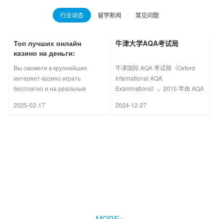
行业动态
留学新闻
常见问题
Топ лучших онлайн
Топ лучших онлайн
Топ лучших онлайн
牛津大学AQA考试局
“从考研失利到拿到留学
一次说清楚留位费
казино на деньги:
казино на деньги:
казино на деньги:
offer，我只花了5天。”
Рейтинг казино с
Рейтинг казино с
Рейтинг казино с
Вы сможете в крупнейших
Вы сможете в крупнейших
Вы сможете в крупнейших
牛津国际 AQA 考试局（Oxford
就在昨日，2025考研终于迎来落
在申请留学的过程中，留位费”这
выводом на карту
выводом на карту
выводом на карту
интернет-казино играть
интернет-казино играть
интернет-казино играть
International AQA
幕，政治、英语、数学等科目相继
个名词可能会让不少人困惑。今天
бесплатно и на реальные
бесплатно и на реальные
бесплатно и на реальные
Examinations）。2015 年由 AQA
而来的“地狱难度”，让网上一片哀
指南君就来详细讲解什么是留位
деньги во все классические
деньги во все классические
деньги во все классические
考试局和牛津大学出版社联合组
嚎。 “天老爷，裸考……
费、为何需……
2025-02-17
2025-02-17
2025-02-17
2024-12-27
2024-12-27
2024-12-26
азартные игры. Т……
азартные игры. Т……
азартные игры. Т……
建。牛津 A……
哥大学生挂科3门被退学！藤
校还要“挤破头”进吗？
“哥大挂科3门，被退学！”原来藤校
除了令人艳羡的名校光环之外，还
有如此残酷的一面…… 最近指南
君刷到……
2024-12-26
MORE+