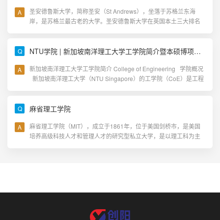
圣安德鲁斯大学，简称圣安（St Andrews），坐落于苏格兰东海
岸，是苏格兰最古老的大学。圣安德鲁斯大学在英国本土三大排名
中常年位居苏格兰第一，英国前三。在《2024卫报大学指南》……
NTU学院 | 新加坡南洋理工大学工学院简介暨本硕博项目一览
新加坡南洋理工大学工学院简介 College of Engineering 学院概况
新加坡南洋理工大学（NTU Singapore）的工学院（CoE）是工程
教育和研究领域的先锋，在世界范围内居……
麻省理工学院
麻省理工学院（MIT），成立于1861年，位于美国剑桥市，是美国
培养高级科技人才和管理人才的研究型私立大学，是以理工科为主
的综合性世界一流大学。有“世界理工大学之最”的美名。学……