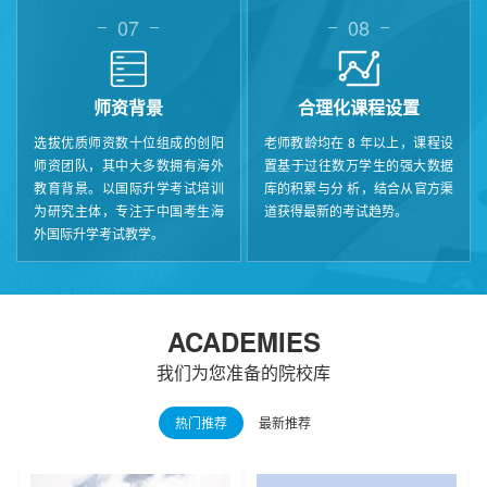
07
08
师资背景
合理化课程设置
选拔优质师资数十位组成的创阳
老师教龄均在 8 年以上，课程设
师资团队，其中大多数拥有海外
置基于过往数万学生的强大数据
教育背景。以国际升学考试培训
库的积累与分 析，结合从官方渠
为研究主体，专注于中国考生海
道获得最新的考试趋势。
外国际升学考试教学。
ACADEMIES
我们为您准备的院校库
热门推荐
最新推荐