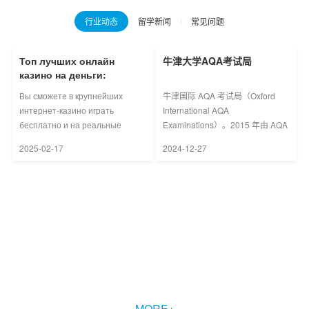
行业动态
留学新闻
常见问题
Топ лучших онлайн
Топ лучших онлайн
Топ лучших онлайн
牛津大学AQA考试局
“从考研失利到拿到留学
一次说清楚留位费
казино на деньги:
казино на деньги:
казино на деньги:
offer，我只花了5天。”
Рейтинг казино с
Рейтинг казино с
Рейтинг казино с
Вы сможете в крупнейших
Вы сможете в крупнейших
Вы сможете в крупнейших
牛津国际 AQA 考试局（Oxford
就在昨日，2025考研终于迎来落
在申请留学的过程中，留位费”这
выводом на карту
выводом на карту
выводом на карту
интернет-казино играть
интернет-казино играть
интернет-казино играть
International AQA
幕，政治、英语、数学等科目相继
个名词可能会让不少人困惑。今天
бесплатно и на реальные
бесплатно и на реальные
бесплатно и на реальные
Examinations）。2015 年由 AQA
而来的“地狱难度”，让网上一片哀
指南君就来详细讲解什么是留位
деньги во все классические
деньги во все классические
деньги во все классические
考试局和牛津大学出版社联合组
嚎。 “天老爷，裸考……
费、为何需……
2025-02-17
2025-02-17
2025-02-17
2024-12-27
2024-12-27
2024-12-26
азартные игры. Т……
азартные игры. Т……
азартные игры. Т……
建。牛津 A……
哥大学生挂科3门被退学！藤
校还要“挤破头”进吗？
“哥大挂科3门，被退学！”原来藤校
除了令人艳羡的名校光环之外，还
有如此残酷的一面…… 最近指南
君刷到……
2024-12-26
MORE+