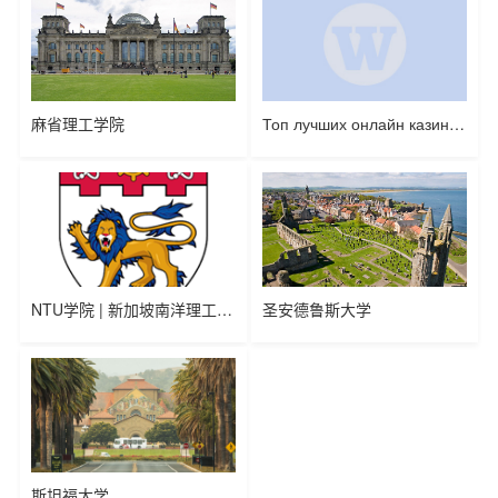
麻省理工学院
Топ лучших онлайн казино на деньги: Рейтинг казино с выводом на карту
斯坦福大学
Топ лучших онлайн казино на деньги: Рейтинг казино с выводом на карту
圣安德鲁斯大学
NTU学院 | 新加坡南洋理工大学工学院简介暨本硕博项目一览
圣安德鲁斯大学
NTU学院 | 新加坡南洋理工大学工学院简介暨本硕博项目一览
斯坦福大学
麻省理工学院