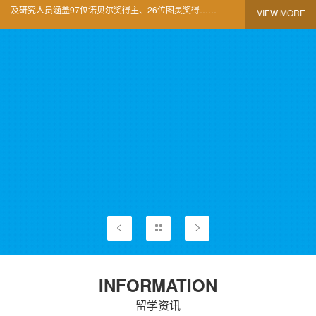
及研究人员涵盖97位诺贝尔奖得主、26位图灵奖得……
VIEW MORE
INFORMATION
留学资讯