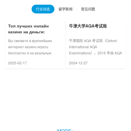
行业动态
留学新闻
常见问题
Топ лучших онлайн
Топ лучших онлайн
Топ лучших онлайн
牛津大学AQA考试局
“从考研失利到拿到留学
一次说清楚留位费
казино на деньги:
казино на деньги:
казино на деньги:
offer，我只花了5天。”
Рейтинг казино с
Рейтинг казино с
Рейтинг казино с
Вы сможете в крупнейших
Вы сможете в крупнейших
Вы сможете в крупнейших
牛津国际 AQA 考试局（Oxford
就在昨日，2025考研终于迎来落
在申请留学的过程中，留位费”这
выводом на карту
выводом на карту
выводом на карту
интернет-казино играть
интернет-казино играть
интернет-казино играть
International AQA
幕，政治、英语、数学等科目相继
个名词可能会让不少人困惑。今天
бесплатно и на реальные
бесплатно и на реальные
бесплатно и на реальные
Examinations）。2015 年由 AQA
而来的“地狱难度”，让网上一片哀
指南君就来详细讲解什么是留位
деньги во все классические
деньги во все классические
деньги во все классические
考试局和牛津大学出版社联合组
嚎。 “天老爷，裸考……
费、为何需……
2025-02-17
2025-02-17
2025-02-17
2024-12-27
2024-12-27
2024-12-26
азартные игры. Т……
азартные игры. Т……
азартные игры. Т……
建。牛津 A……
哥大学生挂科3门被退学！藤
校还要“挤破头”进吗？
“哥大挂科3门，被退学！”原来藤校
除了令人艳羡的名校光环之外，还
有如此残酷的一面…… 最近指南
君刷到……
2024-12-26
MORE+