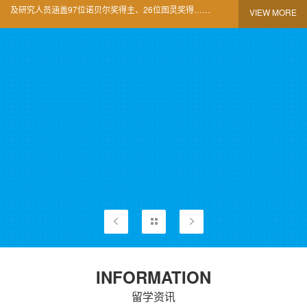
及研究人员涵盖97位诺贝尔奖得主、26位图灵奖得……
VIEW MORE
INFORMATION
留学资讯