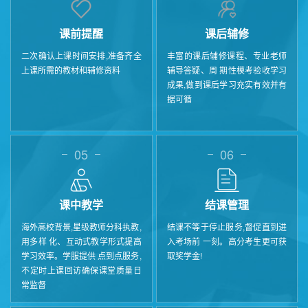
课前提醒
课后辅修
二次确认上课时间安排,准备齐全
丰富的课后辅修课程、专业老师
上课所需的教材和辅修资料
辅导答疑、周 期性模考验收学习
成果,做到课后学习充实有效并有
据可循
05
06
课中教学
结课管理
海外高校背景,星级教师分科执教,
结课不等于停止服务,督促直到进
用多样 化、互动式教学形式提高
入考场前 一刻。高分考生更可获
学习效率。学服提供 点到点服务,
取奖学金!
不定时上课回访确保课堂质量日
常监督