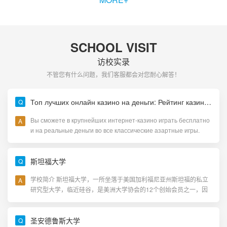
SCHOOL VISIT
访校实录
不管您有什么问题，我们客服都会对您耐心解答！
Топ лучших онлайн казино на деньги: Рейтинг казино с выводом на карту
Вы сможете в крупнейших интернет-казино играть бесплатно
и на реальные деньги во все классические азартные игры.
Также вам предложат сотни (на некоторых сайтах –
тысячи……
斯坦福大学
学校简介 斯坦福大学，一所坐落于美国加利福尼亚州斯坦福的私立
研究型大学，临近硅谷，是美洲大学协会的12个创始会员之一，因
其学术声誉和创业氛围而获评为世界上最知名的高等……
圣安德鲁斯大学