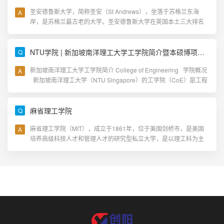
圣安德鲁斯大学，简称圣安（St Andrews），坐落于苏格兰东海
岸，是苏格兰最古老的大学。圣安德鲁斯大学在英国本土三大排名
中常年位居苏格兰第一，英国前三。在《2024卫报大学指南》……
NTU学院 | 新加坡南洋理工大学工学院简介暨本硕博项目一览
新加坡南洋理工大学工学院简介 College of Engineering 学院概况
新加坡南洋理工大学（NTU Singapore）的工学院（CoE）是工程
教育和研究领域的先锋，在世界范围内居……
麻省理工学院
麻省理工学院（MIT），成立于1861年，位于美国剑桥市，是美国
培养高级科技人才和管理人才的研究型私立大学，是以理工科为主
的综合性世界一流大学。有“世界理工大学之最”的美名。学……