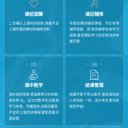
课前提醒
课后辅修
二次确认上课时间安排,准备齐全
丰富的课后辅修课程、专业老师
上课所需的教材和辅修资料
辅导答疑、周 期性模考验收学习
成果,做到课后学习充实有效并有
据可循
05
06
课中教学
结课管理
海外高校背景,星级教师分科执教,
结课不等于停止服务,督促直到进
用多样 化、互动式教学形式提高
入考场前 一刻。高分考生更可获
学习效率。学服提供 点到点服务,
取奖学金!
不定时上课回访确保课堂质量日
常监督