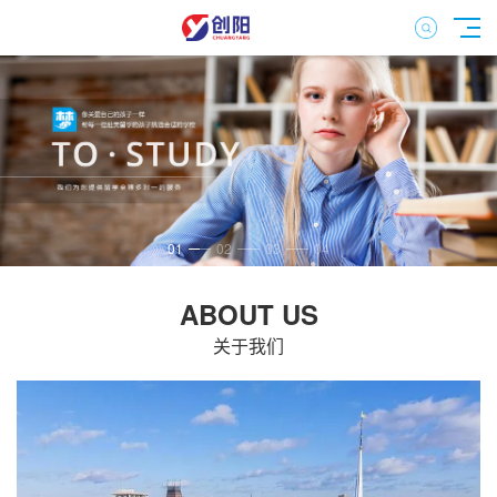
01
02
03
04
ABOUT US
关于我们