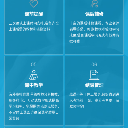
课前提醒
课后辅修
二次确认上课时间安排,准备齐全
丰富的课后辅修课程、专业老师
上课所需的教材和辅修资料
辅导答疑、周 期性模考验收学习
成果,做到课后学习充实有效并有
据可循
05
06
课中教学
结课管理
海外高校背景,星级教师分科执教,
结课不等于停止服务,督促直到进
用多样 化、互动式教学形式提高
入考场前 一刻。高分考生更可获
学习效率。学服提供 点到点服务,
取奖学金!
不定时上课回访确保课堂质量日
常监督