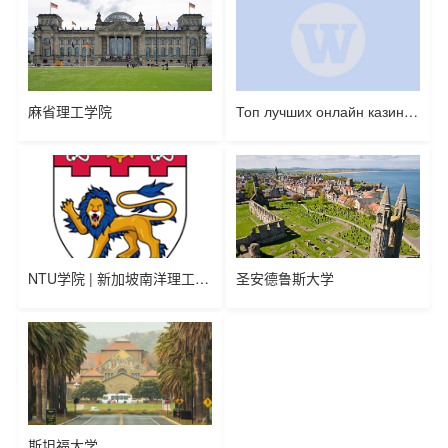
麻省理工学院
Топ лучших онлайн казино на деньги: Рейтинг казино с выводом на карту
斯坦福大学
Топ лучших онлайн казино на деньги: Рейтинг казино с выводом на карту
圣安德鲁斯大学
NTU学院 | 新加坡南洋理工大学工学院简介暨本硕博项目一览
圣安德鲁斯大学
NTU学院 | 新加坡南洋理工大学工学院简介暨本硕博项目一览
斯坦福大学
麻省理工学院