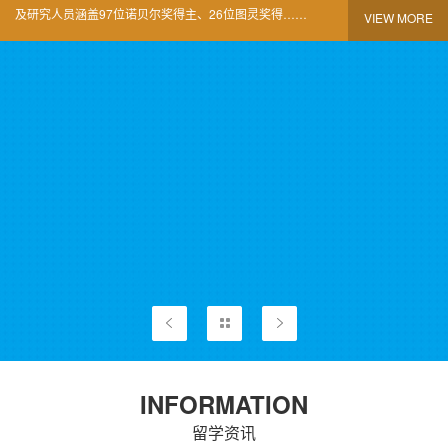
及研究人员涵盖97位诺贝尔奖得主、26位图灵奖得……
VIEW MORE
INFORMATION
留学资讯