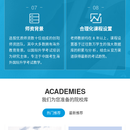
07
08
师资背景
合理化课程设置
选拔优质师资数十位组成的创阳
老师教龄均在 8 年以上，课程设
师资团队，其中大多数拥有海外
置基于过往数万学生的强大数据
教育背景。以国际升学考试培训
库的积累与分 析，结合从官方渠
为研究主体，专注于中国考生海
道获得最新的考试趋势。
外国际升学考试教学。
ACADEMIES
我们为您准备的院校库
热门推荐
最新推荐