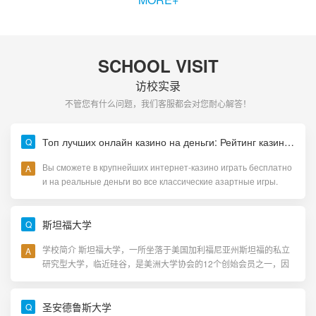
SCHOOL VISIT
访校实录
不管您有什么问题，我们客服都会对您耐心解答！
Топ лучших онлайн казино на деньги: Рейтинг казино с выводом на карту
Вы сможете в крупнейших интернет-казино играть бесплатно
и на реальные деньги во все классические азартные игры.
Также вам предложат сотни (на некоторых сайтах –
тысячи……
斯坦福大学
学校简介 斯坦福大学，一所坐落于美国加利福尼亚州斯坦福的私立
研究型大学，临近硅谷，是美洲大学协会的12个创始会员之一，因
其学术声誉和创业氛围而获评为世界上最知名的高等……
圣安德鲁斯大学