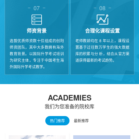
07
08
师资背景
合理化课程设置
选拔优质师资数十位组成的创阳
老师教龄均在 8 年以上，课程设
师资团队，其中大多数拥有海外
置基于过往数万学生的强大数据
教育背景。以国际升学考试培训
库的积累与分 析，结合从官方渠
为研究主体，专注于中国考生海
道获得最新的考试趋势。
外国际升学考试教学。
ACADEMIES
我们为您准备的院校库
热门推荐
最新推荐