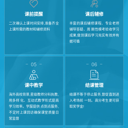
课前提醒
课后辅修
二次确认上课时间安排,准备齐全
丰富的课后辅修课程、专业老师
上课所需的教材和辅修资料
辅导答疑、周 期性模考验收学习
成果,做到课后学习充实有效并有
据可循
05
06
课中教学
结课管理
海外高校背景,星级教师分科执教,
结课不等于停止服务,督促直到进
用多样 化、互动式教学形式提高
入考场前 一刻。高分考生更可获
学习效率。学服提供 点到点服务,
取奖学金!
不定时上课回访确保课堂质量日
常监督