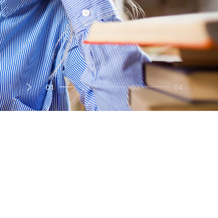
01
02
03
04
|