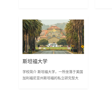
科技人才和管理人才的研究型……
реальные деньги во все классич……
реальн
学，临
斯坦福大学
麻省理工学院
学校简介 斯坦福大学，一所坐落于美国
麻省理工学院（MIT），成立于1861
加利福尼亚州斯坦福的私立研究型大
年，位于美国剑桥市，是美国培养高级
学，临近硅谷，是美洲……
科技人才和管理人才的研究型……