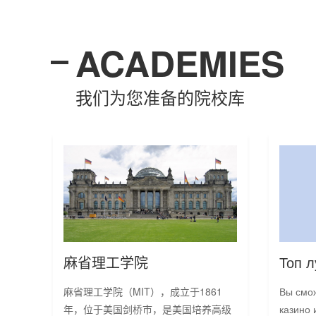
ACADEMIES
我们为您准备的院校库
麻省理工学院
Топ лучших онлайн казино на деньги: Рейтинг казино с выводом на карту
斯坦
麻省理工学院（MIT），成立于1861
Вы сможете в крупнейших интернет-
Вы смож
学校简
年，位于美国剑桥市，是美国培养高级
казино играть бесплатно и на
казино 
加利福