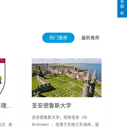
客
服
热门推荐
最新推荐
NTU学院 | 新加坡南洋理工大学工学院简介暨本硕博项目一览
圣安德鲁斯大学
NTU学院 | 新加坡南洋理工大学工学院简介暨本硕博项目一览
介
t
圣安德鲁斯大学，简称圣安（St
新加坡南洋理工大学工学院简介
学院概况 新
海岸，是
Andrews），坐落于苏格兰东海岸，是
College of Engineering 学院概况 新