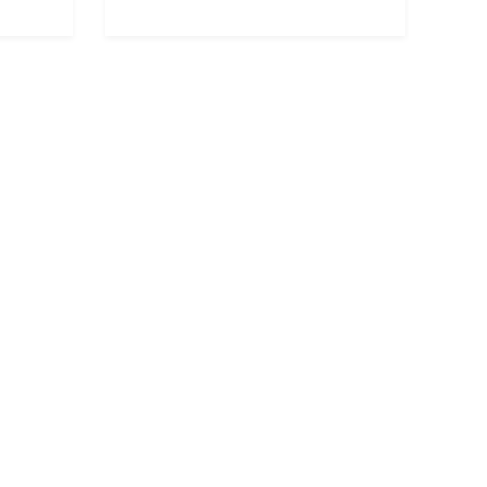
鲁斯……
苏格兰最古老的大学。圣安德鲁斯……
加坡南洋理工大……