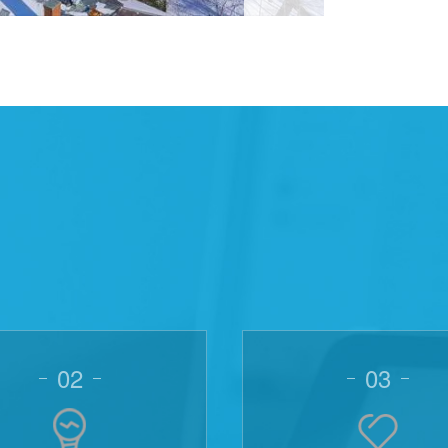
02
03