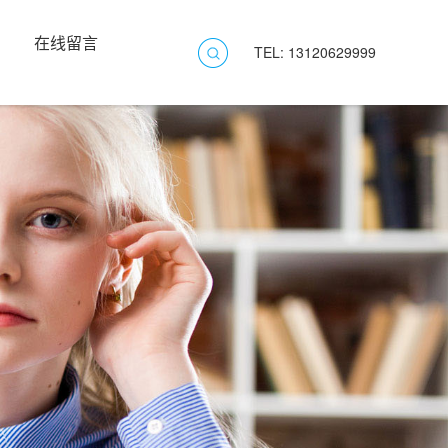
在线留言
TEL: 13120629999