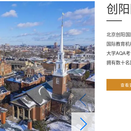
创阳
北京创阳国
国际教育机
大学AQA考
拥有数十名
查看