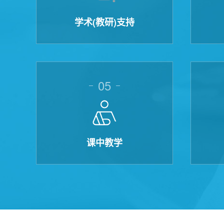
学术(教研)支持
05
课中教学