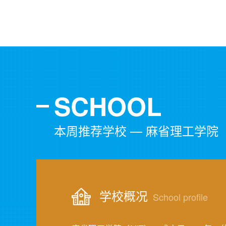
SCHOOL
本周推荐学校 — 麻省理工学院
学校概况
School profile