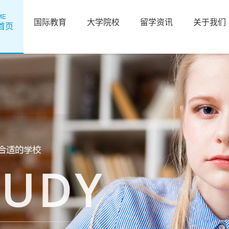
ME
国际教育
大学院校
留学资讯
关于我们
首页