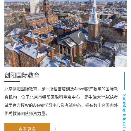
创阳国际教育
北京创阳国际教育，是一所语言培训及Alevel脱产教学的国际教
育机构，位于北京市朝阳区融科望京中心，是牛津大学AQA考
试局官方授权的Alevel学习中心及考试中心，拥有数十名国内外
优秀教师团队师资力量。
查看更多