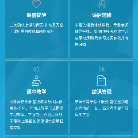
课前提醒
课后辅修
二次确认上课时间安排,准备齐全
丰富的课后辅修课程、专业老师
上课所需的教材和辅修资料
辅导答疑、周 期性模考验收学习
成果,做到课后学习充实有效并有
据可循
05
06
课中教学
结课管理
海外高校背景,星级教师分科执教,
结课不等于停止服务,督促直到进
用多样 化、互动式教学形式提高
入考场前 一刻。高分考生更可获
学习效率。学服提供 点到点服务,
取奖学金!
不定时上课回访确保课堂质量日
常监督