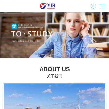
01
02
03
04
ABOUT US
关于我们