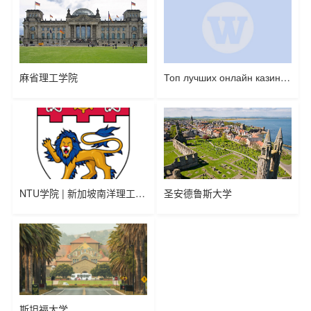
麻省理工学院
Топ лучших онлайн казино на деньги: Рейтинг казино с выводом на карту
斯坦福大学
Топ лучших онлайн казино на деньги: Рейтинг казино с выводом на карту
圣安德鲁斯大学
NTU学院 | 新加坡南洋理工大学工学院简介暨本硕博项目一览
圣安德鲁斯大学
NTU学院 | 新加坡南洋理工大学工学院简介暨本硕博项目一览
斯坦福大学
麻省理工学院