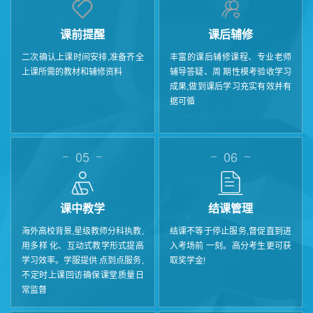
课前提醒
课后辅修
二次确认上课时间安排,准备齐全
丰富的课后辅修课程、专业老师
上课所需的教材和辅修资料
辅导答疑、周 期性模考验收学习
成果,做到课后学习充实有效并有
据可循
05
06
课中教学
结课管理
海外高校背景,星级教师分科执教,
结课不等于停止服务,督促直到进
用多样 化、互动式教学形式提高
入考场前 一刻。高分考生更可获
学习效率。学服提供 点到点服务,
取奖学金!
不定时上课回访确保课堂质量日
常监督