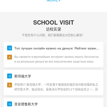
SCHOOL VISIT
访校实录
不管您有什么问题，我们客服都会对您耐心解答！
Топ лучших онлайн казино на деньги: Рейтинг казино с выводом на карту
Вы сможете в крупнейших интернет-казино играть бесплатно
и на реальные деньги во все классические азартные игры.
Также вам предложат сотни (на некоторых сайтах –
тысячи……
斯坦福大学
学校简介 斯坦福大学，一所坐落于美国加利福尼亚州斯坦福的私立
研究型大学，临近硅谷，是美洲大学协会的12个创始会员之一，因
其学术声誉和创业氛围而获评为世界上最知名的高等……
圣安德鲁斯大学