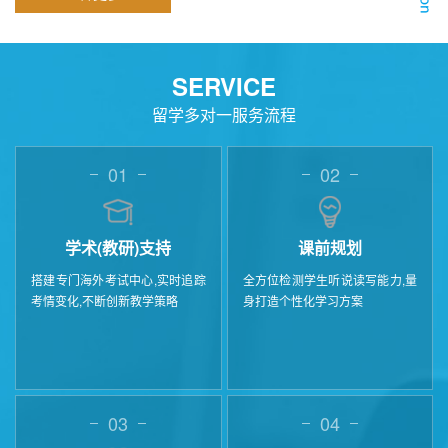
SERVICE
留学多对一服务流程
01
02
学术(教研)支持
课前规划
搭建专门海外考试中心,实时追踪
全方位检测学生听说读写能力,量
考情变化,不断创新教学策略
身打造个性化学习方案
03
04