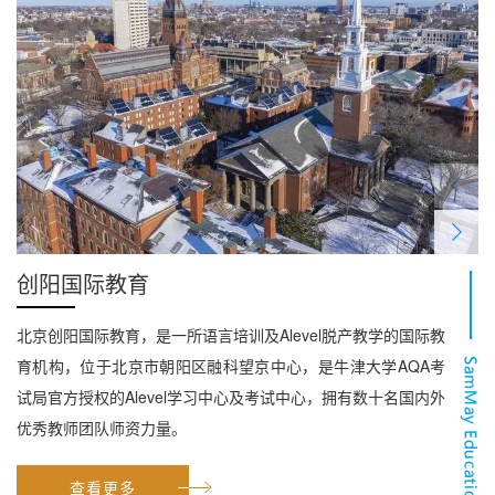
创阳国际教育
北京创阳国际教育，是一所语言培训及Alevel脱产教学的国际教
育机构，位于北京市朝阳区融科望京中心，是牛津大学AQA考
试局官方授权的Alevel学习中心及考试中心，拥有数十名国内外
优秀教师团队师资力量。
查看更多