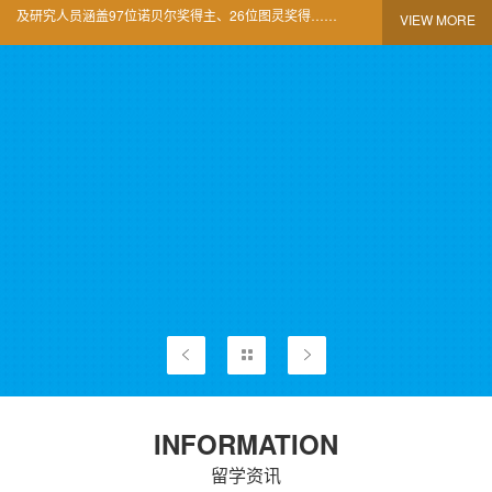
及研究人员涵盖97位诺贝尔奖得主、26位图灵奖得……
VIEW MORE
INFORMATION
留学资讯