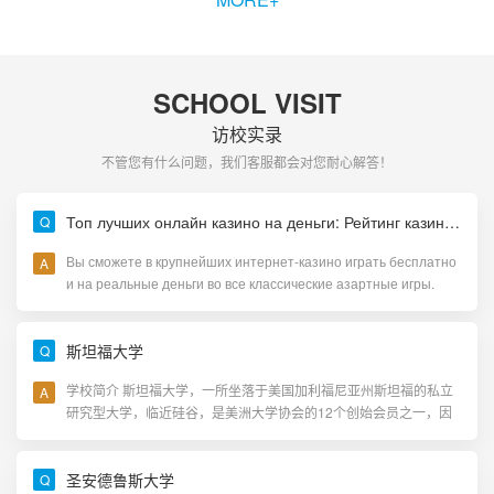
SCHOOL VISIT
访校实录
不管您有什么问题，我们客服都会对您耐心解答！
Топ лучших онлайн казино на деньги: Рейтинг казино с выводом на карту
Вы сможете в крупнейших интернет-казино играть бесплатно
и на реальные деньги во все классические азартные игры.
Также вам предложат сотни (на некоторых сайтах –
тысячи……
斯坦福大学
学校简介 斯坦福大学，一所坐落于美国加利福尼亚州斯坦福的私立
研究型大学，临近硅谷，是美洲大学协会的12个创始会员之一，因
其学术声誉和创业氛围而获评为世界上最知名的高等……
圣安德鲁斯大学