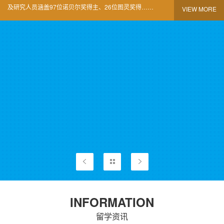
及研究人员涵盖97位诺贝尔奖得主、26位图灵奖得……
VIEW MORE
INFORMATION
留学资讯