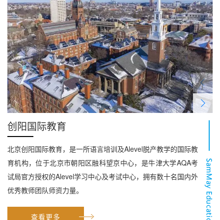
创阳国际教育
北京创阳国际教育，是一所语言培训及Alevel脱产教学的国际教
育机构，位于北京市朝阳区融科望京中心，是牛津大学AQA考
试局官方授权的Alevel学习中心及考试中心，拥有数十名国内外
优秀教师团队师资力量。
查看更多