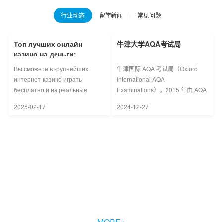
行业动态
留学新闻
常见问题
Топ лучших онлайн
Топ лучших онлайн
Топ лучших онлайн
牛津大学AQA考试局
“从考研失利到拿到留学
一次说清楚留位费
казино на деньги:
казино на деньги:
казино на деньги:
offer，我只花了5天。”
Рейтинг казино с
Рейтинг казино с
Рейтинг казино с
Вы сможете в крупнейших
Вы сможете в крупнейших
Вы сможете в крупнейших
牛津国际 AQA 考试局（Oxford
就在昨日，2025考研终于迎来落
在申请留学的过程中，留位费”这
выводом на карту
выводом на карту
выводом на карту
интернет-казино играть
интернет-казино играть
интернет-казино играть
International AQA
幕，政治、英语、数学等科目相继
个名词可能会让不少人困惑。今天
бесплатно и на реальные
бесплатно и на реальные
бесплатно и на реальные
Examinations）。2015 年由 AQA
而来的“地狱难度”，让网上一片哀
指南君就来详细讲解什么是留位
деньги во все классические
деньги во все классические
деньги во все классические
考试局和牛津大学出版社联合组
嚎。 “天老爷，裸考……
费、为何需……
2025-02-17
2025-02-17
2025-02-17
2024-12-27
2024-12-27
2024-12-26
азартные игры. Т……
азартные игры. Т……
азартные игры. Т……
建。牛津 A……
哥大学生挂科3门被退学！藤
校还要“挤破头”进吗？
“哥大挂科3门，被退学！”原来藤校
除了令人艳羡的名校光环之外，还
有如此残酷的一面…… 最近指南
君刷到……
2024-12-26
MORE+