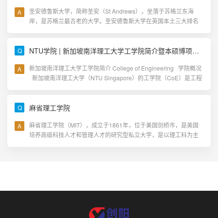
圣安德鲁斯大学，简称圣安（St Andrews），坐落于苏格兰东海
岸，是苏格兰最古老的大学。圣安德鲁斯大学在英国本土三大排名
中常年位居苏格兰第一，英国前三。在《2024卫报大学指南》……
NTU学院 | 新加坡南洋理工大学工学院简介暨本硕博项目一览
新加坡南洋理工大学工学院简介 College of Engineering 学院概况
新加坡南洋理工大学（NTU Singapore）的工学院（CoE）是工程
教育和研究领域的先锋，在世界范围内居……
麻省理工学院
麻省理工学院（MIT），成立于1861年，位于美国剑桥市，是美国
培养高级科技人才和管理人才的研究型私立大学，是以理工科为主
的综合性世界一流大学。有“世界理工大学之最”的美名。学……