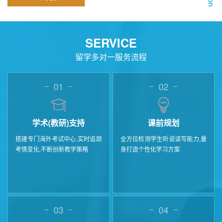
SERVICE
留学多对一服务流程
01
02
学术(教研)支持
课前规划
搭建专门海外考试中心,实时追踪
全方位检测学生听说读写能力,量
考情变化,不断创新教学策略
身打造个性化学习方案
03
04