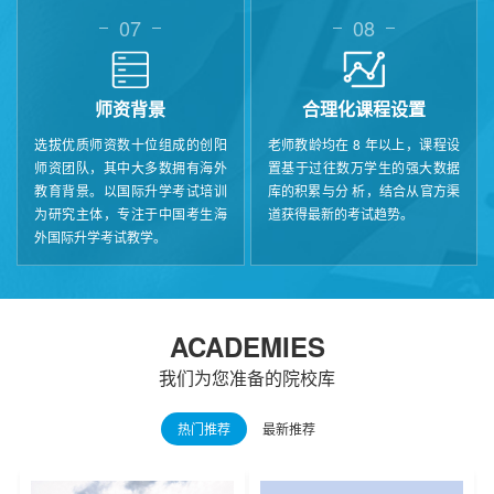
07
08
师资背景
合理化课程设置
选拔优质师资数十位组成的创阳
老师教龄均在 8 年以上，课程设
师资团队，其中大多数拥有海外
置基于过往数万学生的强大数据
教育背景。以国际升学考试培训
库的积累与分 析，结合从官方渠
为研究主体，专注于中国考生海
道获得最新的考试趋势。
外国际升学考试教学。
ACADEMIES
我们为您准备的院校库
热门推荐
最新推荐