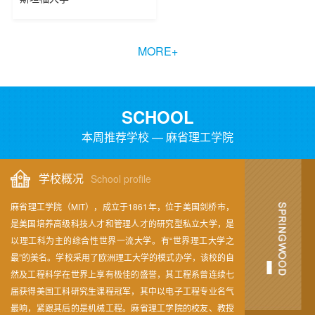
MORE+
SCHOOL
本周推荐学校 — 麻省理工学院
学校概况
School profile
麻省理工学院（MIT），成立于1861年，位于美国剑桥市，
是美国培养高级科技人才和管理人才的研究型私立大学，是
以理工科为主的综合性世界一流大学。有“世界理工大学之
最”的美名。学校采用了欧洲理工大学的模式办学，该校的自
然及工程科学在世界上享有极佳的盛誉，其工程系曾连续七
届获得美国工科研究生课程冠军，其中以电子工程专业名气
最响，紧跟其后的是机械工程。麻省理工学院的校友、教授