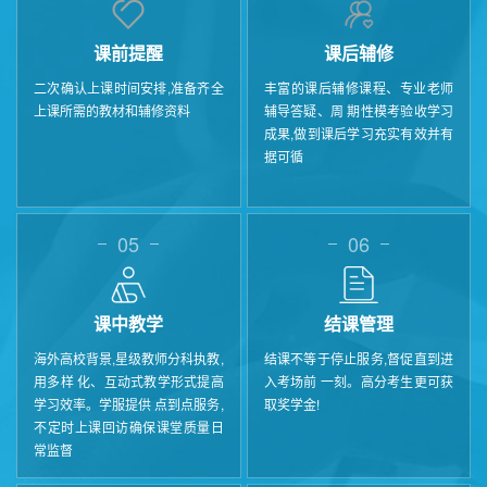
课前提醒
课后辅修
二次确认上课时间安排,准备齐全
丰富的课后辅修课程、专业老师
上课所需的教材和辅修资料
辅导答疑、周 期性模考验收学习
成果,做到课后学习充实有效并有
据可循
05
06
课中教学
结课管理
海外高校背景,星级教师分科执教,
结课不等于停止服务,督促直到进
用多样 化、互动式教学形式提高
入考场前 一刻。高分考生更可获
学习效率。学服提供 点到点服务,
取奖学金!
不定时上课回访确保课堂质量日
常监督