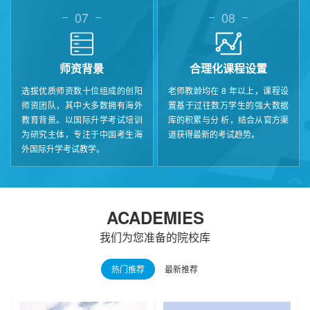
07
08
师资背景
合理化课程设置
选拔优质师资数十位组成的创阳
老师教龄均在 8 年以上，课程设
师资团队，其中大多数拥有海外
置基于过往数万学生的强大数据
教育背景。以国际升学考试培训
库的积累与分 析，结合从官方渠
为研究主体，专注于中国考生海
道获得最新的考试趋势。
外国际升学考试教学。
ACADEMIES
我们为您准备的院校库
热门推荐
最新推荐