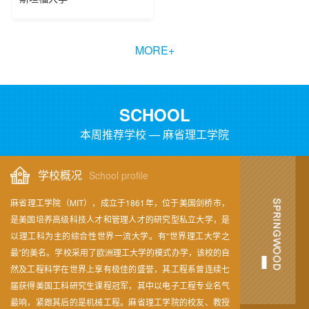
MORE+
SCHOOL
本周推荐学校 — 麻省理工学院
学校概况
School profile
麻省理工学院（MIT），成立于1861年，位于美国剑桥市，
是美国培养高级科技人才和管理人才的研究型私立大学，是
以理工科为主的综合性世界一流大学。有“世界理工大学之
最”的美名。学校采用了欧洲理工大学的模式办学，该校的自
然及工程科学在世界上享有极佳的盛誉，其工程系曾连续七
届获得美国工科研究生课程冠军，其中以电子工程专业名气
最响，紧跟其后的是机械工程。麻省理工学院的校友、教授