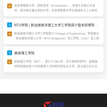
圣安德鲁斯大学，简称圣安（St Andrews），坐落于苏格兰东海
岸，是苏格兰最古老的大学。圣安德鲁斯大学在英国本土三大排名
中常年位居苏格兰第一，英国前三。在《2024卫报大学指南》……
NTU学院 | 新加坡南洋理工大学工学院简介暨本硕博项目一览
新加坡南洋理工大学工学院简介 College of Engineering 学院概况
新加坡南洋理工大学（NTU Singapore）的工学院（CoE）是工程
教育和研究领域的先锋，在世界范围内居……
麻省理工学院
麻省理工学院（MIT），成立于1861年，位于美国剑桥市，是美国
培养高级科技人才和管理人才的研究型私立大学，是以理工科为主
的综合性世界一流大学。有“世界理工大学之最”的美名。学……