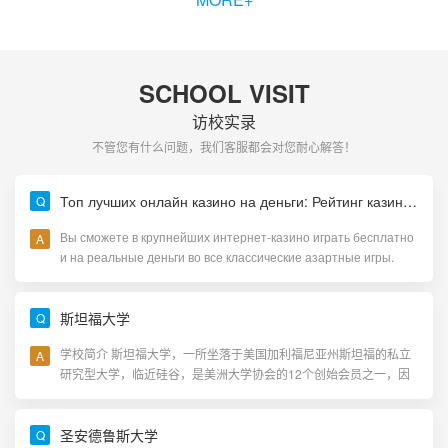
SCHOOL VISIT
访校实录
不管您有什么问题，我们客服都会对您耐心解答！
Топ лучших онлайн казино на деньги: Рейтинг казино с выводом на карту
Вы сможете в крупнейших интернет-казино играть бесплатно
и на реальные деньги во все классические азартные игры.
Также вам предложат сотни (на некоторых сайтах –
тысячи……
斯坦福大学
学校简介 斯坦福大学，一所坐落于美国加利福尼亚州斯坦福的私立
研究型大学，临近硅谷，是美洲大学协会的12个创始会员之一，因
其学术声誉和创业氛围而获评为世界上最知名的高等……
圣安德鲁斯大学