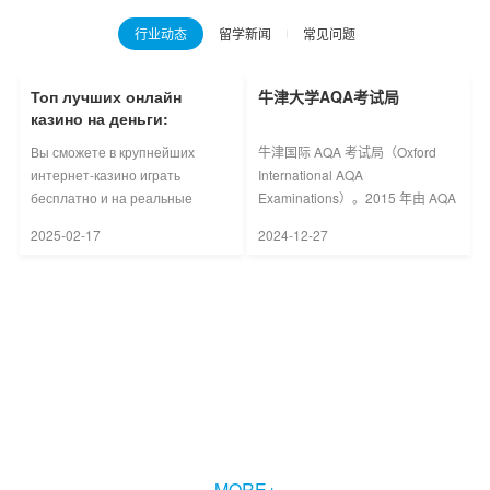
行业动态
留学新闻
常见问题
Топ лучших онлайн
Топ лучших онлайн
Топ лучших онлайн
牛津大学AQA考试局
“从考研失利到拿到留学
一次说清楚留位费
казино на деньги:
казино на деньги:
казино на деньги:
offer，我只花了5天。”
Рейтинг казино с
Рейтинг казино с
Рейтинг казино с
Вы сможете в крупнейших
Вы сможете в крупнейших
Вы сможете в крупнейших
牛津国际 AQA 考试局（Oxford
就在昨日，2025考研终于迎来落
在申请留学的过程中，留位费”这
выводом на карту
выводом на карту
выводом на карту
интернет-казино играть
интернет-казино играть
интернет-казино играть
International AQA
幕，政治、英语、数学等科目相继
个名词可能会让不少人困惑。今天
бесплатно и на реальные
бесплатно и на реальные
бесплатно и на реальные
Examinations）。2015 年由 AQA
而来的“地狱难度”，让网上一片哀
指南君就来详细讲解什么是留位
деньги во все классические
деньги во все классические
деньги во все классические
考试局和牛津大学出版社联合组
嚎。 “天老爷，裸考……
费、为何需……
2025-02-17
2025-02-17
2025-02-17
2024-12-27
2024-12-27
2024-12-26
азартные игры. Т……
азартные игры. Т……
азартные игры. Т……
建。牛津 A……
哥大学生挂科3门被退学！藤
校还要“挤破头”进吗？
“哥大挂科3门，被退学！”原来藤校
除了令人艳羡的名校光环之外，还
有如此残酷的一面…… 最近指南
君刷到……
2024-12-26
MORE+