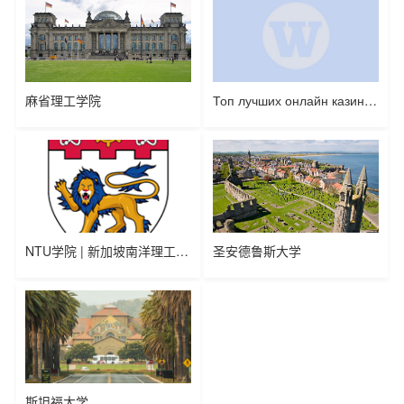
麻省理工学院
Топ лучших онлайн казино на деньги: Рейтинг казино с выводом на карту
斯坦福大学
Топ лучших онлайн казино на деньги: Рейтинг казино с выводом на карту
圣安德鲁斯大学
NTU学院 | 新加坡南洋理工大学工学院简介暨本硕博项目一览
圣安德鲁斯大学
NTU学院 | 新加坡南洋理工大学工学院简介暨本硕博项目一览
斯坦福大学
麻省理工学院