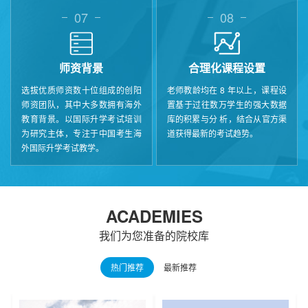
07
08
师资背景
合理化课程设置
选拔优质师资数十位组成的创阳
老师教龄均在 8 年以上，课程设
师资团队，其中大多数拥有海外
置基于过往数万学生的强大数据
教育背景。以国际升学考试培训
库的积累与分 析，结合从官方渠
为研究主体，专注于中国考生海
道获得最新的考试趋势。
外国际升学考试教学。
ACADEMIES
我们为您准备的院校库
热门推荐
最新推荐