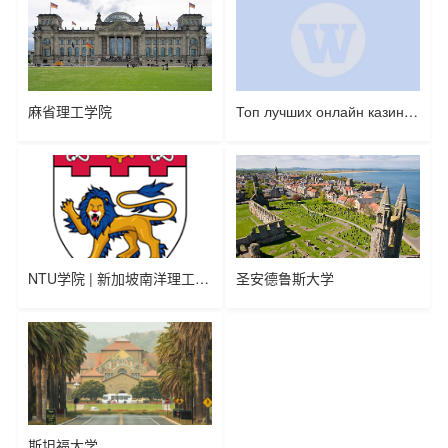
麻省理工学院
Топ лучших онлайн казино на деньги: Рейтинг казино с выводом на карту
斯坦福大学
Топ лучших онлайн казино на деньги: Рейтинг казино с выводом на карту
圣安德鲁斯大学
NTU学院 | 新加坡南洋理工大学工学院简介暨本硕博项目一览
圣安德鲁斯大学
NTU学院 | 新加坡南洋理工大学工学院简介暨本硕博项目一览
斯坦福大学
麻省理工学院