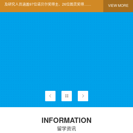
及研究人员涵盖97位诺贝尔奖得主、26位图灵奖得……
VIEW MORE
INFORMATION
留学资讯