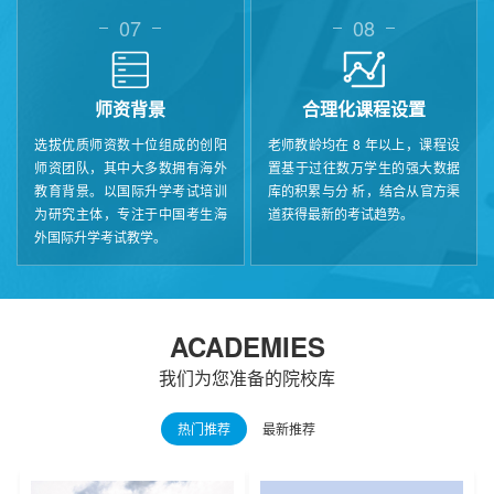
07
08
师资背景
合理化课程设置
选拔优质师资数十位组成的创阳
老师教龄均在 8 年以上，课程设
师资团队，其中大多数拥有海外
置基于过往数万学生的强大数据
教育背景。以国际升学考试培训
库的积累与分 析，结合从官方渠
为研究主体，专注于中国考生海
道获得最新的考试趋势。
外国际升学考试教学。
ACADEMIES
我们为您准备的院校库
热门推荐
最新推荐