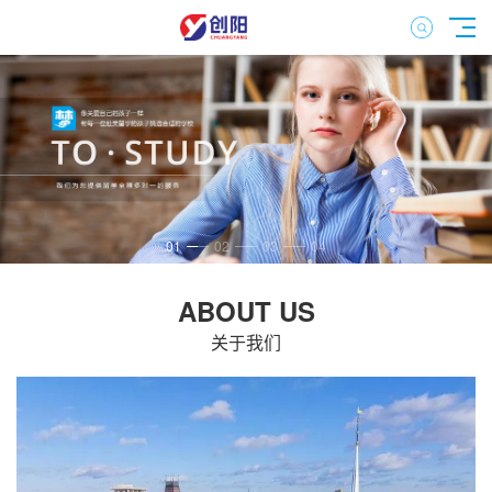
01
02
03
04
ABOUT US
关于我们