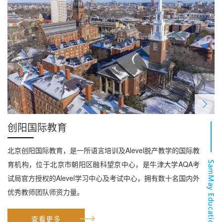
创阳国际教育
北京创阳国际教育，是一所语言培训及Alevel脱产教学的国际教
育机构，位于北京市朝阳区融科望京中心，是牛津大学AQA考
试局官方授权的Alevel学习中心及考试中心，拥有数十名国内外
优秀教师团队师资力量。
查看更多