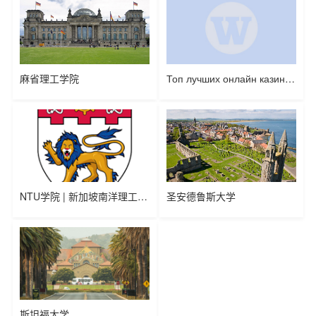
麻省理工学院
Топ лучших онлайн казино на деньги: Рейтинг казино с выводом на карту
斯坦福大学
Топ лучших онлайн казино на деньги: Рейтинг казино с выводом на карту
圣安德鲁斯大学
NTU学院 | 新加坡南洋理工大学工学院简介暨本硕博项目一览
圣安德鲁斯大学
NTU学院 | 新加坡南洋理工大学工学院简介暨本硕博项目一览
斯坦福大学
麻省理工学院